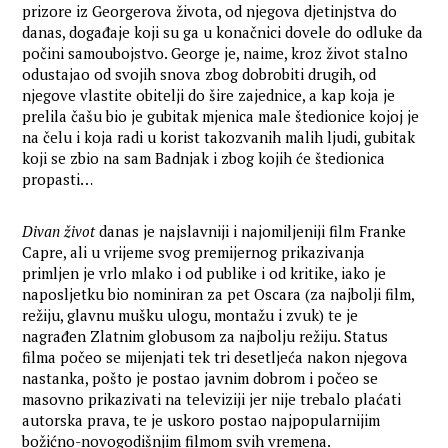
prizore iz Georgerova života, od njegova djetinjstva do
danas, događaje koji su ga u konačnici dovele do odluke da
počini samoubojstvo. George je, naime, kroz život stalno
odustajao od svojih snova zbog dobrobiti drugih, od
njegove vlastite obitelji do šire zajednice, a kap koja je
prelila čašu bio je gubitak mjenica male štedionice kojoj je
na čelu i koja radi u korist takozvanih malih ljudi, gubitak
koji se zbio na sam Badnjak i zbog kojih će štedionica
propasti…
Divan život
danas je najslavniji i najomiljeniji film Franke
Capre, ali u vrijeme svog premijernog prikazivanja
primljen je vrlo mlako i od publike i od kritike, iako je
naposljetku bio nominiran za pet Oscara (za najbolji film,
režiju, glavnu mušku ulogu, montažu i zvuk) te je
nagrađen Zlatnim globusom za najbolju režiju. Status
filma počeo se mijenjati tek tri desetljeća nakon njegova
nastanka, pošto je postao javnim dobrom i počeo se
masovno prikazivati na televiziji jer nije trebalo plaćati
autorska prava, te je uskoro postao najpopularnijim
božićno-novogodišnjim filmom svih vremena.