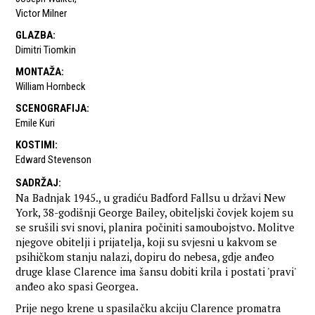
Victor Milner
GLAZBA
:
Dimitri Tiomkin
MONTAŽA
:
William Hornbeck
SCENOGRAFIJA
:
Emile Kuri
KOSTIMI
:
Edward Stevenson
SADRŽAJ
:
Na Badnjak 1945., u gradiću Badford Fallsu u državi New
York, 38-godišnji George Bailey, obiteljski čovjek kojem su
se srušili svi snovi, planira počiniti samoubojstvo. Molitve
njegove obitelji i prijatelja, koji su svjesni u kakvom se
psihičkom stanju nalazi, dopiru do nebesa, gdje anđeo
druge klase Clarence ima šansu dobiti krila i postati 'pravi'
anđeo ako spasi Georgea.
Prije nego krene u spasilačku akciju Clarence promatra