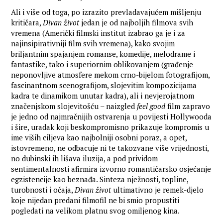
Ali i više od toga, po izrazito prevladavajućem mišljenju
kritičara,
Divan život
jedan je od najboljih filmova svih
vremena (Američki filmski institut izabrao ga je i za
najinsipirativniji film svih vremena), kako svojim
briljantnim spajanjem romanse, komedije, melodrame i
fantastike, tako i superiornim oblikovanjem (građenje
neponovljive atmosfere mekom crno-bijelom fotografijom,
fascinantnom scenografijom, slojevitim kompozicijama
kadra te dinamikom unutar kadra), ali i nevjerojatnom
značenjskom slojevitošću – naizgled
feel good
film zapravo
je jedno od najmračnijih ostvarenja u povijesti Hollywooda
i šire, uradak koji beskompromisno prikazuje kompromis u
ime viših ciljeva kao najbolniji osobni poraz, a opet,
istovremeno, ne odbacuje ni te takozvane više vrijednosti,
no dubinski ih lišava iluzija, a pod prividom
sentimentalnosti afirmira izvorno romantičarsko osjećanje
egzistencije kao beznađa. Sinteza nježnosti, topline,
turobnosti i očaja,
Divan život
ultimativno je remek-djelo
koje nijedan predani filmofil ne bi smio propustiti
pogledati na velikom platnu svog omiljenog kina.