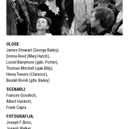
ULOGE
:
James Stewart (George Bailey)
,
Donna Reed (Mary Hatch)
,
Lionel Barrymore (gdin. Potter)
,
Thomas Mitchell (ujak Billy)
,
Henry Travers (Clarence)
,
Beulah Bondi (gđa. Bailey)
SCENARIJ
:
Frances Goodrich
,
Albert Hackett
,
Frank Capra
FOTOGRAFIJA
:
Joseph F. Biroc
,
Joseph Walker
,