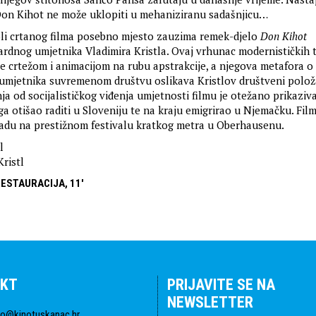
e Don Kihot ne može uklopiti u mehaniziranu sadašnjicu…
li crtanog filma posebno mjesto zauzima remek-djelo
Don Kihot
dnog umjetnika Vladimira Kristla. Ovaj vrhunac modernističkih t
je crtežom i animacijom na rubu apstrakcije, a njegova metafora o
umjetnika suvremenom društvu oslikava Kristlov društveni polož
ja od socijalističkog viđenja umjetnosti filmu je otežano prikaziva
ga otišao raditi u Sloveniju te na kraju emigrirao u Njemačku. Film
adu na prestižnom festivalu kratkog metra u Oberhausenu.
l
ristl
RESTAURACIJA, 11'
KT
PRIJAVITE SE NA
NEWSLETTER
fo@kinotuskanac.hr