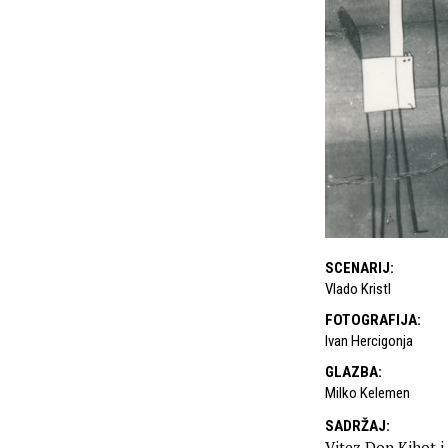
SCENARIJ
:
Vlado Kristl
FOTOGRAFIJA
:
Ivan Hercigonja
GLAZBA
:
Milko Kelemen
SADRŽAJ
:
Vitez Don Kihot i