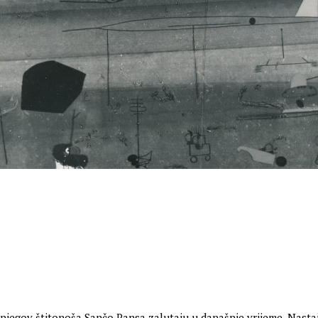
 njegov štitonoša Sančo Pansa zalutaju u današnje vrijeme. Nasta