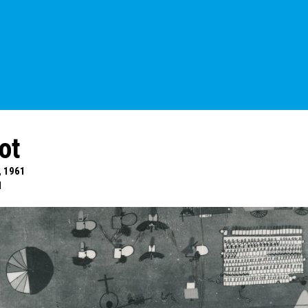
ot
, 1961
l