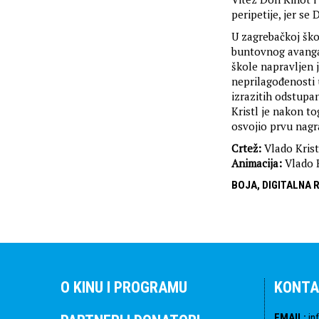
peripetije, jer s
U zagrebačkoj ško
buntovnog avangar
škole napravljen 
neprilagođenosti 
izrazitih odstupan
Kristl je nakon to
osvojio prvu nagr
Crtež:
Vlado Krist
Animacija:
Vlado K
BOJA, DIGITALNA 
O KINU I PROGRAMU
KONTA
EMAIL
:
in