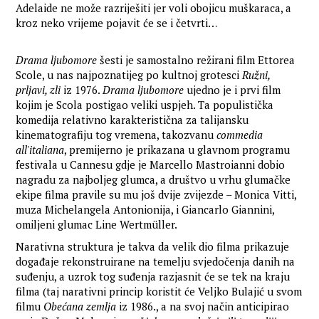
Adelaide ne može razriješiti jer voli obojicu muškaraca, a
kroz neko vrijeme pojavit će se i četvrti…
Drama ljubomore
šesti je samostalno režirani film Ettorea
Scole, u nas najpoznatijeg po kultnoj grotesci
Ružni,
prljavi, zli
iz 1976.
Drama ljubomore
ujedno je i prvi film
kojim je Scola postigao veliki uspjeh. Ta populistička
komedija relativno karakteristična za talijansku
kinematografiju tog vremena, takozvanu
commedia
all'italiana
, premijerno je prikazana u glavnom programu
festivala u Cannesu gdje je Marcello Mastroianni dobio
nagradu za najboljeg glumca, a društvo u vrhu glumačke
ekipe filma pravile su mu još dvije zvijezde – Monica Vitti,
muza Michelangela Antonionija, i Giancarlo Giannini,
omiljeni glumac Line Wertmüller.
Narativna struktura je takva da velik dio filma prikazuje
događaje rekonstruirane na temelju svjedočenja danih na
suđenju, a uzrok tog suđenja razjasnit će se tek na kraju
filma (taj narativni princip koristit će Veljko Bulajić u svom
filmu
Obećana zemlja
iz 1986., a na svoj način anticipirao