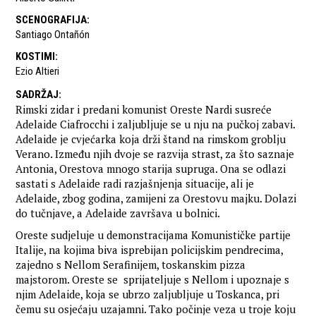
SCENOGRAFIJA
:
Santiago Ontañón
KOSTIMI
:
Ezio Altieri
SADRŽAJ
:
Rimski zidar i predani komunist Oreste Nardi susreće
Adelaide Ciafrocchi i zaljubljuje se u nju na pučkoj zabavi.
Adelaide je cvjećarka koja drži štand na rimskom groblju
Verano. Između njih dvoje se razvija strast, za što saznaje
Antonia, Orestova mnogo starija supruga. Ona se odlazi
sastati s Adelaide radi razjašnjenja situacije, ali je
Adelaide, zbog godina, zamijeni za Orestovu majku. Dolazi
do tučnjave, a Adelaide završava u bolnici.
Oreste sudjeluje u demonstracijama Komunističke partije
Italije, na kojima biva isprebijan policijskim pendrecima,
zajedno s Nellom Serafinijem, toskanskim pizza
majstorom. Oreste se sprijateljuje s Nellom i upoznaje s
njim Adelaide, koja se ubrzo zaljubljuje u Toskanca, pri
čemu su osjećaju uzajamni. Tako počinje veza u troje koju