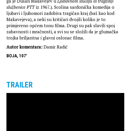
ga je Dušan Makavejev u
Ljubavnom slučaju ili tragediji
službenice PTT
iz 1967.). Scolina sardonička komedija o
ljubavi i ljubomori zadobiva tragičan kraj (baš kao kod
Makavejeva), a neki su kritičari dvojili koliko je to
primjereno općem tonu filma. Drugi su pak slavili spoj
zabavnosti i mračnosti, a svi su se složili da je glumačka
trojka briljantna i glavni oslonac filma.
Autor komentara:
Damir Radić
BOJA, 107'
TRAILER