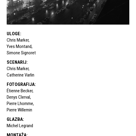
ULOGE
:
Chris Marker
,
Yves Montand
,
Simone Signoret
SCENARIJ
:
Chris Marker
,
Catherine Varlin
FOTOGRAFIJA
:
Étienne Becker
,
Denys Clerval
,
Pierre Lhomme
,
Pierre Willemin
GLAZBA
:
Michel Legrand
MONTAŽA
: