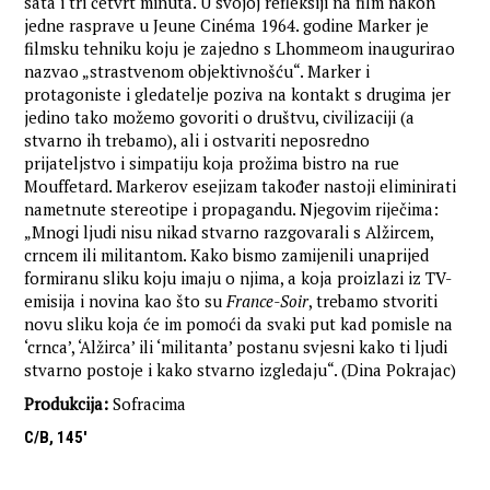
sata i tri četvrt minuta. U svojoj refleksiji na film nakon
jedne rasprave u Jeune Cinéma 1964. godine Marker je
filmsku tehniku koju je zajedno s Lhommeom inaugurirao
nazvao „strastvenom objektivnošću“. Marker i
protagoniste i gledatelje poziva na kontakt s drugima jer
jedino tako možemo govoriti o društvu, civilizaciji (a
stvarno ih trebamo), ali i ostvariti neposredno
prijateljstvo i simpatiju koja prožima bistro na rue
Mouffetard. Markerov esejizam također nastoji eliminirati
nametnute stereotipe i propagandu. Njegovim riječima:
„Mnogi ljudi nisu nikad stvarno razgovarali s Alžircem,
crncem ili militantom. Kako bismo zamijenili unaprijed
formiranu sliku koju imaju o njima, a koja proizlazi iz TV-
emisija i novina kao što su
France-Soir
, trebamo stvoriti
novu sliku koja će im pomoći da svaki put kad pomisle na
‘crnca’, ‘Alžirca’ ili ‘militanta’ postanu svjesni kako ti ljudi
stvarno postoje i kako stvarno izgledaju“. (Dina Pokrajac)
Produkcija:
Sofracima
C/B, 145'