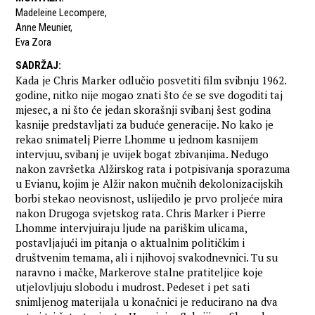
Madeleine Lecompere
,
Anne Meunier
,
Eva Zora
SADRŽAJ
:
Kada je Chris Marker odlučio posvetiti film svibnju 1962.
godine, nitko nije mogao znati što će se sve dogoditi taj
mjesec, a ni što će jedan skorašnji svibanj šest godina
kasnije predstavljati za buduće generacije. No kako je
rekao snimatelj Pierre Lhomme u jednom kasnijem
intervjuu, svibanj je uvijek bogat zbivanjima. Nedugo
nakon završetka Alžirskog rata i potpisivanja sporazuma
u Evianu, kojim je Alžir nakon mučnih dekolonizacijskih
borbi stekao neovisnost, uslijedilo je prvo proljeće mira
nakon Drugoga svjetskog rata. Chris Marker i Pierre
Lhomme intervjuiraju ljude na pariškim ulicama,
postavljajući im pitanja o aktualnim političkim i
društvenim temama, ali i njihovoj svakodnevnici. Tu su
naravno i mačke, Markerove stalne pratiteljice koje
utjelovljuju slobodu i mudrost. Pedeset i pet sati
snimljenog materijala u konačnici je reducirano na dva