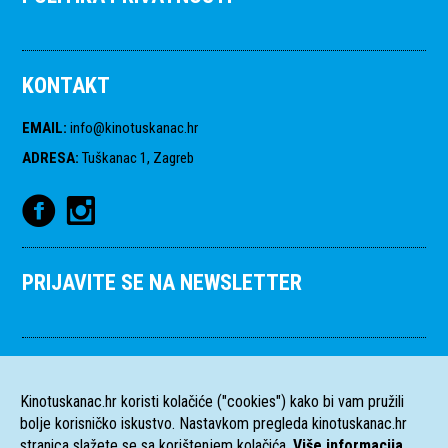
KONTAKT
EMAIL
:
info@kinotuskanac.hr
ADRESA
:
Tuškanac 1, Zagreb
PRIJAVITE SE NA NEWSLETTER
Kinotuskanac.hr koristi kolačiće ("cookies") kako bi vam pružili
bolje korisničko iskustvo. Nastavkom pregleda kinotuskanac.hr
stranica slažete se sa korištenjem kolačića.
Više informacija