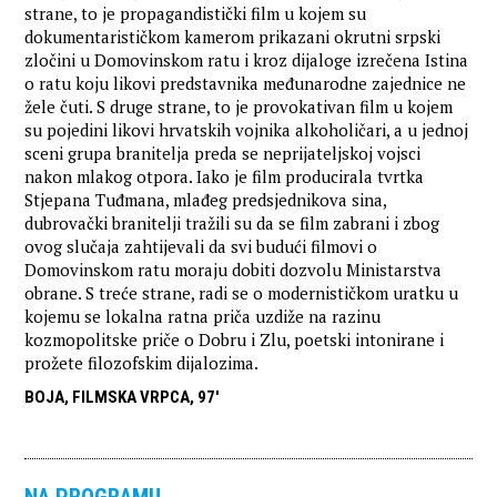
strane, to je propagandistički film u kojem su
dokumentarističkom kamerom prikazani okrutni srpski
zločini u Domovinskom ratu i kroz dijaloge izrečena Istina
o ratu koju likovi predstavnika međunarodne zajednice ne
žele čuti. S druge strane, to je provokativan film u kojem
su pojedini likovi hrvatskih vojnika alkoholičari, a u jednoj
sceni grupa branitelja preda se neprijateljskoj vojsci
nakon mlakog otpora. Iako je film producirala tvrtka
Stjepana Tuđmana, mlađeg predsjednikova sina,
dubrovački branitelji tražili su da se film zabrani i zbog
ovog slučaja zahtijevali da svi budući filmovi o
Domovinskom ratu moraju dobiti dozvolu Ministarstva
obrane. S treće strane, radi se o modernističkom uratku u
kojemu se lokalna ratna priča uzdiže na razinu
kozmopolitske priče o Dobru i Zlu, poetski intonirane i
prožete filozofskim dijalozima.
BOJA, FILMSKA VRPCA, 97'