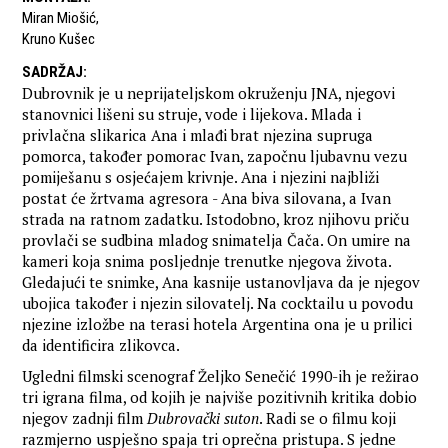
Miran Miošić
,
Kruno Kušec
SADRŽAJ
:
Dubrovnik je u neprijateljskom okruženju JNA, njegovi
stanovnici lišeni su struje, vode i lijekova. Mlada i
privlačna slikarica Ana i mlađi brat njezina supruga
pomorca, također pomorac Ivan, započnu ljubavnu vezu
pomiješanu s osjećajem krivnje. Ana i njezini najbliži
postat će žrtvama agresora - Ana biva silovana, a Ivan
strada na ratnom zadatku. Istodobno, kroz njihovu priču
provlači se sudbina mladog snimatelja Čača. On umire na
kameri koja snima posljednje trenutke njegova života.
Gledajući te snimke, Ana kasnije ustanovljava da je njegov
ubojica također i njezin silovatelj. Na cocktailu u povodu
njezine izložbe na terasi hotela Argentina ona je u prilici
da identificira zlikovca.
Ugledni filmski scenograf Željko Senečić 1990-ih je režirao
tri igrana filma, od kojih je najviše pozitivnih kritika dobio
njegov zadnji film
Dubrovački suton
. Radi se o filmu koji
razmjerno uspješno spaja tri oprečna pristupa. S jedne