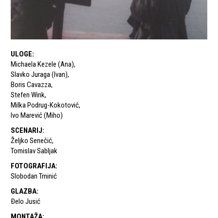
ULOGE
:
Michaela Kezele (Ana)
,
Slavko Juraga (Ivan)
,
Boris Cavazza
,
Stefen Wink
,
Milka Podrug-Kokotović
,
Ivo Marević (Miho)
SCENARIJ
:
Željko Senečić
,
Tomislav Sabljak
FOTOGRAFIJA
:
Slobodan Trninić
GLAZBA
:
Ðelo Jusić
MONTAŽA
: