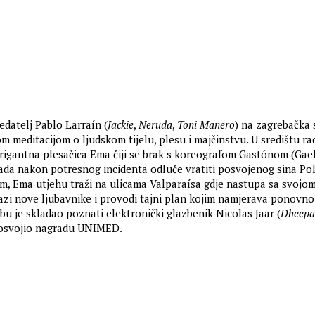
edatelj Pablo Larraín (
Jackie
,
Neruda
,
Toni Manero
) na zagrebačka 
m meditacijom o ljudskom tijelu, plesu i majčinstvu. U središtu ra
ntrigantna plesačica Ema čiji se brak s koreografom Gastónom (Gae
ada nakon potresnog incidenta odluče vratiti posvojenog sina Pol
m, Ema utjehu traži na ulicama Valparaísa gdje nastupa sa svoj
zi nove ljubavnike i provodi tajni plan kojim namjerava ponovno 
zbu je skladao poznati elektronički glazbenik Nicolas Jaar (
Dheepa
i osvojio nagradu UNIMED.