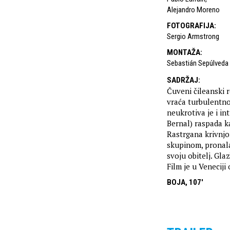
Alejandro Moreno
FOTOGRAFIJA
:
Sergio Armstrong
MONTAŽA
:
Sebastián Sepúlveda
SADRŽAJ
:
Čuveni čileanski r
vraća turbulentno
neukrotiva je i i
Bernal) raspada k
Rastrgana krivnjo
skupinom, pronala
svoju obitelj. Gla
Film je u Venecij
BOJA, 107'