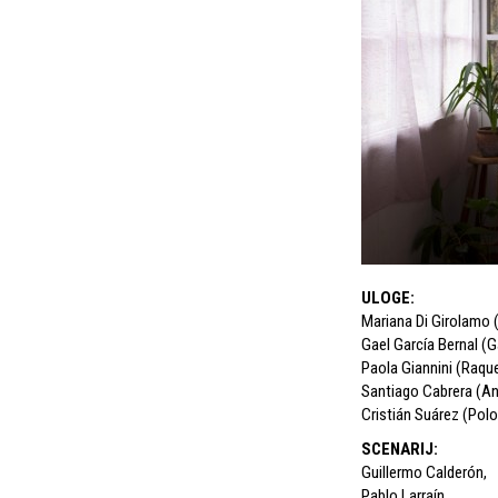
ULOGE
:
Mariana Di Girolamo
Gael García Bernal (
Paola Giannini (Raque
Santiago Cabrera (An
Cristián Suárez (Polo
SCENARIJ
:
Guillermo Calderón
,
Pablo Larraín
,