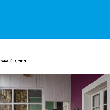
drama, Čile, 2019
aín