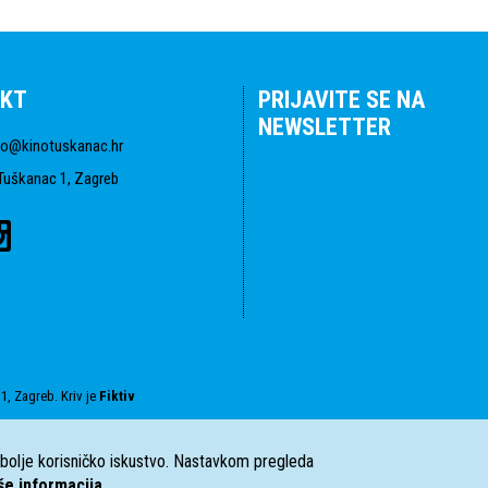
KT
PRIJAVITE SE NA
NEWSLETTER
fo@kinotuskanac.hr
Tuškanac 1, Zagreb
1, Zagreb. Kriv je
Fiktiv
i bolje korisničko iskustvo. Nastavkom pregleda
še informacija