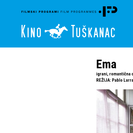
Ema
igrani, romantična 
REŽIJA
:
Pablo Larr