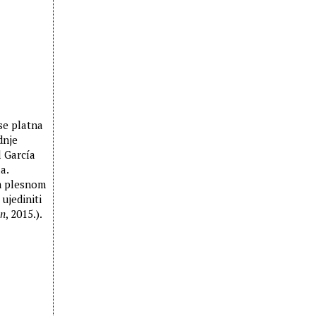
se platna
dnje
l García
a.
om plesnom
ujediniti
n
, 2015.).