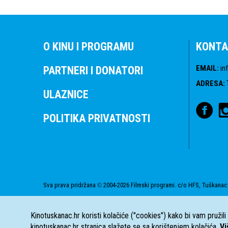
O KINU I PROGRAMU
KONTA
EMAIL
:
in
PARTNERI I DONATORI
ADRESA
:
ULAZNICE
POLITIKA PRIVATNOSTI
Sva prava pridržana
2004-2026 Filmski programi. c/o HFS, Tuškanac 
©
Kinotuskanac.hr koristi kolačiće ("cookies") kako bi vam pružil
kinotuskanac.hr stranica slažete se sa korištenjem kolačića.
Vi