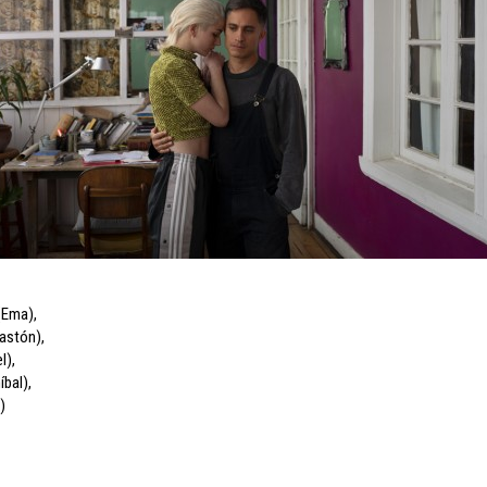
 (Ema)
,
Gastón)
,
l)
,
íbal)
,
)