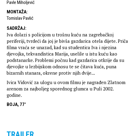
Pavle Miholjević
MONTAŽA
:
Tomislav Pavlić
SADRŽAJ
:
Iva dolazi s policijom u trošnu kuću na zagrebačkoj
periferiji, tvrdeći da joj je bivša gazdarica otela dijete. Priča
filma vraća se unazad, kad su studentica Iva i njezina
djevojka, tekvandistica Marija, uselile u istu kuću kao
podstanarke. Problemi počnu kad gazdarica otkrije da su
djevojke u lezbijskom odnosu te se čitava kuća, puna
bizarnih stanara, okrene protiv njih dvije...
Ivica Vidović za ulogu u ovom filmu je nagrađen Zlatnom
arenom za najboljeg sporednog glumca u Puli 2002.
godine.
BOJA, 77'
TRAILER