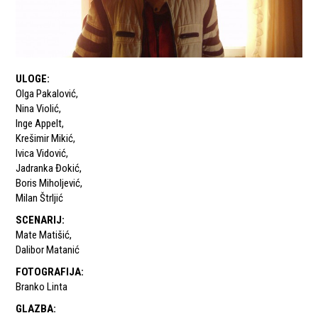
ULOGE
:
Olga Pakalović
,
Nina Violić
,
Inge Appelt
,
Krešimir Mikić
,
Ivica Vidović
,
Jadranka Đokić
,
Boris Miholjević
,
Milan Štrljić
SCENARIJ
:
Mate Matišić
,
Dalibor Matanić
FOTOGRAFIJA
:
Branko Linta
GLAZBA
: