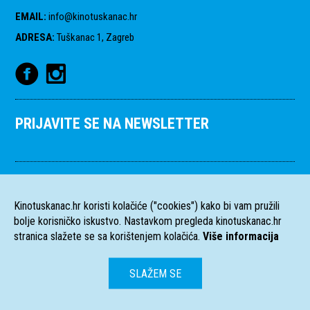
EMAIL
:
info@kinotuskanac.hr
ADRESA
:
Tuškanac 1, Zagreb
PRIJAVITE SE NA NEWSLETTER
Kinotuskanac.hr koristi kolačiće ("cookies") kako bi vam pružili
bolje korisničko iskustvo. Nastavkom pregleda kinotuskanac.hr
stranica slažete se sa korištenjem kolačića.
Više informacija
SLAŽEM SE
HR
EN
Sva prava pridržana
2004-2026 Filmski programi. c/o HFS, Tuškanac 1,
©
Zagreb. Kriv je
Fiktiv