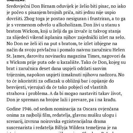
Sredovječni Don Birnam oduvijek je želio biti pisac, no iako
je počeo s pisanjem brojnih priča, niti jednu nije uspio
dovršiti. Zbog toga je postao nesiguran i frustriran, a to ga
je s vremenom odvelo u alkoholizam. Don živi u stanu s
bratom Wickom, koji u želji da ga izvuče iz takvog stanja
za slijedeći vikend isplanira njihov zajednički izlet na selo.
No Don ne želi ići na put s bratom, te izlet izbjegne na
način da svoju privlačnu i pomalo naivnu zaručnicu Helen
St. James, darovitu novinarku magazina Times, nagovori da
s Wickom prije puta ode u kazalište. Tako će Don, kojeg su
brat i zaručnica deset dana uspjeli održati sasvim
trijeznim, napokon uspjeti izmaknuti njihovu nadzoru. No
to će iskoristiti za odlazak u obližnji bar i opijanje do
besvijesti, vjerujući da će tako pobjeći od vlastitih
strahova i problema. A da bi mogao nastaviti takav život,
Don je spreman na brojne laži i prevare, pa i na krađu.
Godine 1946. od sedam nominacija za Oscara ovjenčana
onima za najbolji film, redatelja, glavnu mušku ulogu i
scenarij, izvrsna noirovska egzistencijalna drama
suscenarista i redatelja Billyja Wildera temeljena je na