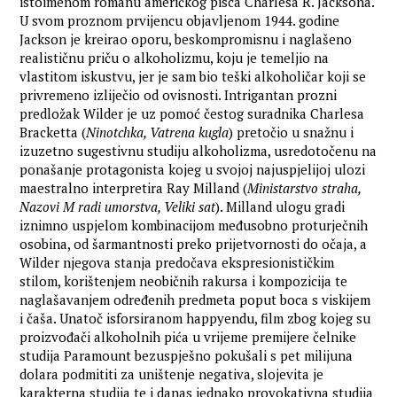
istoimenom romanu američkog pisca Charlesa R. Jacksona.
U svom proznom prvijencu objavljenom 1944. godine
Jackson je kreirao oporu, beskompromisnu i naglašeno
realističnu priču o alkoholizmu, koju je temeljio na
vlastitom iskustvu, jer je sam bio teški alkoholičar koji se
privremeno izliječio od ovisnosti. Intrigantan prozni
predložak Wilder je uz pomoć čestog suradnika Charlesa
Bracketta (
Ninotchka, Vatrena kugla
) pretočio u snažnu i
izuzetno sugestivnu studiju alkoholizma, usredotočenu na
ponašanje protagonista kojeg u svojoj najuspjelijoj ulozi
maestralno interpretira Ray Milland (
Ministarstvo straha,
Nazovi M radi umorstva, Veliki sat
). Milland ulogu gradi
iznimno uspjelom kombinacijom međusobno proturječnih
osobina, od šarmantnosti preko prijetvornosti do očaja, a
Wilder njegova stanja predočava ekspresionističkim
stilom, korištenjem neobičnih rakursa i kompozicija te
naglašavanjem određenih predmeta poput boca s viskijem
i čaša. Unatoč isforsiranom happyendu, film zbog kojeg su
proizvođači alkoholnih pića u vrijeme premijere čelnike
studija Paramount bezuspješno pokušali s pet milijuna
dolara podmititi za uništenje negativa, slojevita je
karakterna studija te i danas jednako provokativna studija