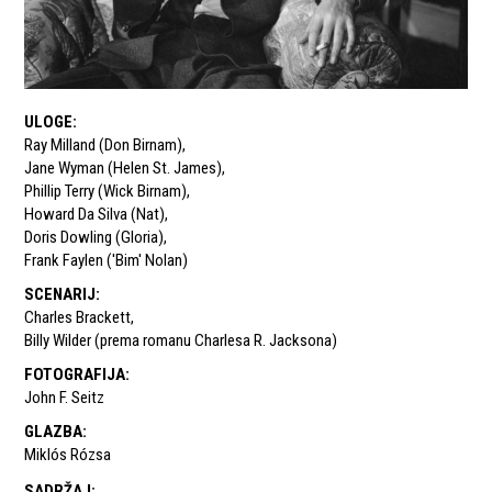
ULOGE
:
Ray Milland (Don Birnam)
,
Jane Wyman (Helen St. James)
,
Phillip Terry (Wick Birnam)
,
Howard Da Silva (Nat)
,
Doris Dowling (Gloria)
,
Frank Faylen ('Bim' Nolan)
SCENARIJ
:
Charles Brackett
,
Billy Wilder (prema romanu Charlesa R. Jacksona)
FOTOGRAFIJA
:
John F. Seitz
GLAZBA
:
Miklós Rózsa
SADRŽAJ
: