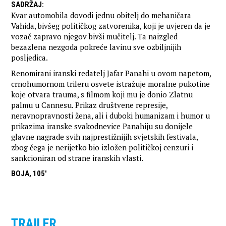
SADRŽAJ
:
Kvar automobila dovodi jednu obitelj do mehaničara
Vahida, bivšeg političkog zatvorenika, koji je uvjeren da je
vozač zapravo njegov bivši mučitelj. Ta naizgled
bezazlena nezgoda pokreće lavinu sve ozbiljnijih
posljedica.
Renomirani iranski redatelj Jafar Panahi u ovom napetom,
crnohumornom trileru osvete istražuje moralne pukotine
koje otvara trauma, s filmom koji mu je donio Zlatnu
palmu u Cannesu. Prikaz društvene represije,
neravnopravnosti žena, ali i duboki humanizam i humor u
prikazima iranske svakodnevice Panahiju su donijele
glavne nagrade svih najprestižnijih svjetskih festivala,
zbog čega je nerijetko bio izložen političkoj cenzuri i
sankcioniran od strane iranskih vlasti.
BOJA, 105'
TRAILER