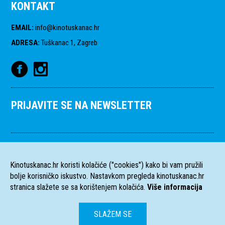
KONTAKT
EMAIL
:
info@kinotuskanac.hr
ADRESA
:
Tuškanac 1, Zagreb
PRIJAVITE SE NA NEWSLETTER
Kinotuskanac.hr koristi kolačiće ("cookies") kako bi vam pružili
bolje korisničko iskustvo. Nastavkom pregleda kinotuskanac.hr
stranica slažete se sa korištenjem kolačića.
Više informacija
SLAŽEM SE
HR
EN