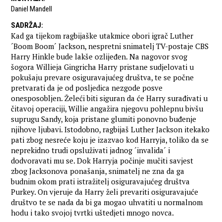
Daniel Mandell
SADRŽAJ
:
Kad ga tijekom ragbijaške utakmice obori igrač Luther
´Boom Boom´ Jackson, nespretni snimatelj TV-postaje CBS
Harry Hinkle bude lakše ozlijeđen. Na nagovor svog
šogora Willieja Gingricha Harry pristane sudjelovati u
pokušaju prevare osiguravajućeg društva, te se počne
pretvarati da je od posljedica nezgode posve
onesposobljen. Želeći biti siguran da će Harry surađivati u
čitavoj operaciji, Willie angažira njegovu pohlepnu bivšu
suprugu Sandy, koja pristane glumiti ponovno buđenje
njihove ljubavi. Istodobno, ragbijaš Luther Jackson itekako
pati zbog nesreće koju je izazvao kod Harryja, toliko da se
neprekidno trudi opsluživati jadnog ´invalida´ i
dodvoravati mu se. Dok Harryja počinje mučiti savjest
zbog Jacksonova ponašanja, snimatelj ne zna da ga
budnim okom prati istražitelj osiguravajućeg društva
Purkey. On vjeruje da Harry želi prevariti osiguravajuće
društvo te se nada da bi ga mogao uhvatiti u normalnom
hodu i tako svojoj tvrtki uštedjeti mnogo novca.