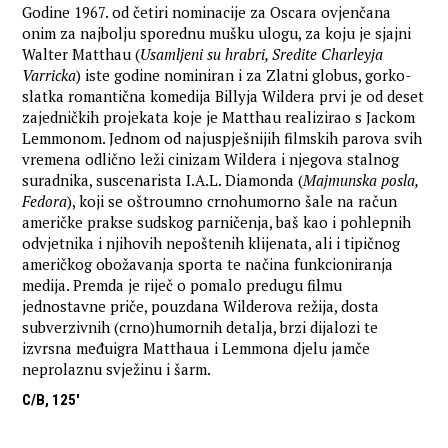
Godine 1967. od četiri nominacije za Oscara ovjenčana
onim za najbolju sporednu mušku ulogu, za koju je sjajni
Walter Matthau (
Usamljeni su hrabri, Sredite Charleyja
Varricka
) iste godine nominiran i za Zlatni globus, gorko-
slatka romantična komedija Billyja Wildera prvi je od deset
zajedničkih projekata koje je Matthau realizirao s Jackom
Lemmonom. Jednom od najuspješnijih filmskih parova svih
vremena odlično leži cinizam Wildera i njegova stalnog
suradnika, suscenarista I.A.L. Diamonda (
Majmunska posla,
Fedora
), koji se oštroumno crnohumorno šale na račun
američke prakse sudskog parničenja, baš kao i pohlepnih
odvjetnika i njihovih nepoštenih klijenata, ali i tipičnog
američkog obožavanja sporta te načina funkcioniranja
medija. Premda je riječ o pomalo predugu filmu
jednostavne priče, pouzdana Wilderova režija, dosta
subverzivnih (crno)humornih detalja, brzi dijalozi te
izvrsna međuigra Matthaua i Lemmona djelu jamče
neprolaznu svježinu i šarm.
C/B, 125'