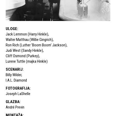
ULOGE
:
Jack Lemmon (Harry Hinkle)
,
Walter Matthau (Willie Gingrich)
,
Ron Rich (Luther 'Boom Boom' Jackson)
,
Judi West (Sandy Hinkle)
,
Cliff Osmond (Purkey)
,
Lurene Tuttle (majka Hinkle)
SCENARIJ
:
Billy Wilder
,
I.A.L. Diamond
FOTOGRAFIJA
:
Joseph LaShelle
GLAZBA
:
André Previn
MONTAŽA
: