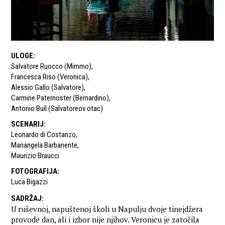
ULOGE
:
Salvatore Ruocco (Mimmo)
,
Francesca Riso (Veronica)
,
Alessio Gallo (Salvatore)
,
Carmine Paternoster (Bernardino)
,
Antonio Buíl (Salvatoreov otac)
SCENARIJ
:
Leonardo di Costanzo
,
Mariangela Barbanente
,
Maurizio Braucci
FOTOGRAFIJA
:
Luca Bigazzi
SADRŽAJ
:
U ruševnoj, napuštenoj školi u Napulju dvoje tinejdžera
provode dan, ali i izbor nije njihov. Veronicu je zatočila