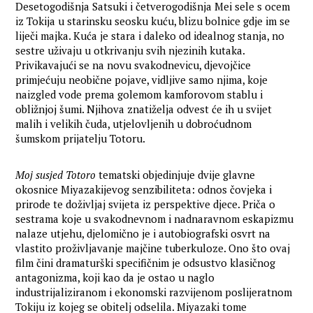
Desetogodišnja Satsuki i četverogodišnja Mei sele s ocem
iz Tokija u starinsku seosku kuću, blizu bolnice gdje im se
liječi majka. Kuća je stara i daleko od idealnog stanja, no
sestre uživaju u otkrivanju svih njezinih kutaka.
Privikavajući se na novu svakodnevicu, djevojčice
primjećuju neobične pojave, vidljive samo njima, koje
naizgled vode prema golemom kamforovom stablu i
obližnjoj šumi. Njihova znatiželja odvest će ih u svijet
malih i velikih čuda, utjelovljenih u dobroćudnom
šumskom prijatelju Totoru.
Moj susjed Totoro
tematski objedinjuje dvije glavne
okosnice Miyazakijevog senzibiliteta: odnos čovjeka i
prirode te doživljaj svijeta iz perspektive djece. Priča o
sestrama koje u svakodnevnom i nadnaravnom eskapizmu
nalaze utjehu, djelomično je i autobiografski osvrt na
vlastito proživljavanje majčine tuberkuloze. Ono što ovaj
film čini dramaturški specifičnim je odsustvo klasičnog
antagonizma, koji kao da je ostao u naglo
industrijaliziranom i ekonomski razvijenom poslijeratnom
Tokiju iz kojeg se obitelj odselila. Miyazaki tome