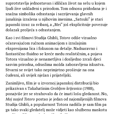
suprotstavlja jednostavan i idiličan život na selu u kojem
ljudi žive usklađeni s prirodom. Tom odnosu pridodana je i
snažna simbolika odrastanja i sazrijevanja glavnih
junakinja izražena u njihovim imenima. „Satsuki“ je stari
japanski izraz za svibanj, a „Mei“ još eksplicitnije povezuje
dolazak proljeća s odrastanjem.
Kao i svi filmovi Studija Ghibli,
Totoro
odiše vizualno
očaravajućom ručnom animacijom s izražajnim
ekspresijama lica i fokusom na detalje. Nadnaravno i
fantastično fluidno se kreće među realističnim, a pojava
Totora vizualno je nenametljiva i dosljedno zrcali djeci
sasvim prirodna, odraslima možda zaboravljena iskustva.
Stvarni se svijet tako neprimjetno proširuje na ona
čudesni, ali uvijek nježan i prijateljski.
Zanimljivo, film je u izvornoj japanskoj distribuciji bio
prikazivan s Takahatinim
Grobljem krijesnica
(1988),
ponajviše jer se strahovalo da će imati lošu gledanost. No,
Moj susjed Totoro
postao je jedan od najomiljenijih filmova
Studija Ghibli, a popularnost Totora nadišla je sam film pa
ga tako svaki gledatelj može vidjeti kao službenu maskotu