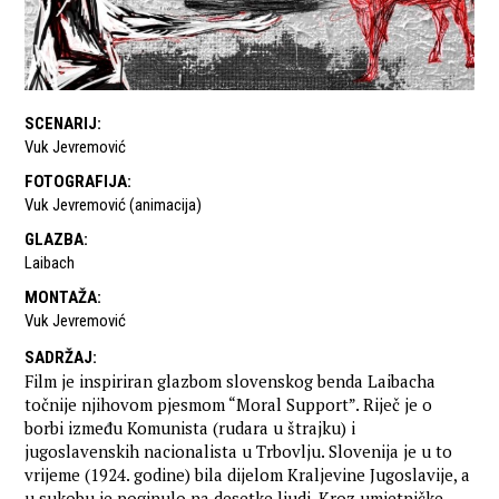
SCENARIJ
:
Vuk Jevremović
FOTOGRAFIJA
:
Vuk Jevremović (animacija)
GLAZBA
:
Laibach
MONTAŽA
:
Vuk Jevremović
SADRŽAJ
:
Film je inspiriran glazbom slovenskog benda Laibacha
točnije njihovom pjesmom “Moral Support”. Riječ je o
borbi između Komunista (rudara u štrajku) i
jugoslavenskih nacionalista u Trbovlju. Slovenija je u to
vrijeme (1924. godine) bila dijelom Kraljevine Jugoslavije, a
u sukobu je poginulo na desetke ljudi. Kroz umjetničke