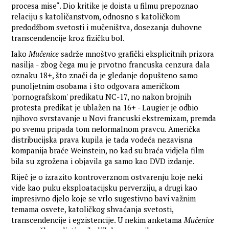
procesa mise“. Dio kritike je doista u filmu prepoznao
relaciju s katoličanstvom, odnosno s katoličkom
predodžbom svetosti i mučeništva, dosezanja duhovne
transcendencije kroz fizičku bol.
Iako
Mučenice
sadrže mnoštvo grafički eksplicitnih prizora
nasilja - zbog čega mu je prvotno francuska cenzura dala
oznaku 18+, što znači da je gledanje dopušteno samo
punoljetnim osobama i što odgovara američkom
'pornografskom' predikatu NC-17, no nakon brojnih
protesta predikat je ublažen na 16+ - Laugier je odbio
njihovo svrstavanje u Novi francuski ekstremizam, premda
po svemu pripada tom neformalnom pravcu. Američka
distribucijska prava kupila je tada vodeća nezavisna
kompanija braće Weinstein, no kad su braća vidjela film
bila su zgrožena i objavila ga samo kao DVD izdanje.
Riječ je o izrazito kontroverznom ostvarenju koje neki
vide kao puku eksploatacijsku perverziju, a drugi kao
impresivno djelo koje se vrlo sugestivno bavi važnim
temama osvete, katoličkog shvaćanja svetosti,
transcendencije i egzistencije. U nekim anketama
Mučenice