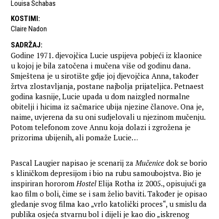
Louisa Schabas
KOSTIMI
:
Claire Nadon
SADRŽAJ
:
Godine 1971. djevojčica Lucie uspijeva pobjeći iz klaonice
u kojoj je bila zatočena i mučena više od godinu dana.
Smještena je u sirotište gdje joj djevojčica Anna, također
žrtva zlostavljanja, postane najbolja prijateljica. Petnaest
godina kasnije, Lucie upada u dom naizgled normalne
obitelji i hicima iz sačmarice ubija njezine članove. Ona je,
naime, uvjerena da su oni sudjelovali u njezinom mučenju.
Potom telefonom zove Annu koja dolazi i zgrožena je
prizorima ubijenih, ali pomaže Lucie…
Pascal Laugier napisao je scenarij za
Mučenice
dok se borio
s kliničkom depresijom i bio na rubu samoubojstva. Bio je
inspiriran hororom
Hostel
Elija Rotha iz 2005., opisujući ga
kao film o boli, čime se i sam želio baviti. Također je opisao
gledanje svog filma kao „vrlo katolički proces“, u smislu da
publika osjeća stvarnu bol i dijeli je kao dio „iskrenog