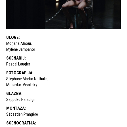
ULOGE
:
Morjana Alaoui
,
Mylène Jampanoï
SCENARIJ
:
Pascal Laugier
FOTOGRAFIJA
:
Stéphane Martin Nathalie
,
Moliavko-Visotzky
GLAZBA
:
Seppuku Paradigm
MONTAŽA
:
Sébastien Prangère
SCENOGRAFIJA
: