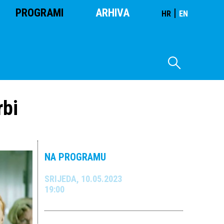
PROGRAMI
ARHIVA
|
HR
EN
rbi
NA PROGRAMU
SRIJEDA, 10.05.2023
19:00