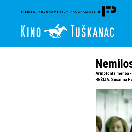
Nemilos
Armotonta menoa - 
REŽIJA
:
Susanna H