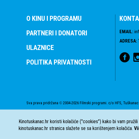
O KINU I PROGRAMU
KONTA
EMAIL
:
in
PARTNERI I DONATORI
ADRESA
:
ULAZNICE
POLITIKA PRIVATNOSTI
Sva prava pridržana
2004-2026 Filmski programi. c/o HFS, Tuškanac 
©
Kinotuskanac.hr koristi kolačiće ("cookies") kako bi vam pružil
kinotuskanac.hr stranica slažete se sa korištenjem kolačića.
Vi