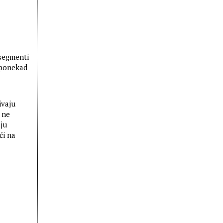
 segmenti
 ponekad
ivaju
 ne
aju
ći na