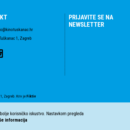
KT
PRIJAVITE SE NA
NEWSLETTER
fo@kinotuskanac.hr
Tuškanac 1, Zagreb
1, Zagreb. Kriv je
Fiktiv
i bolje korisničko iskustvo. Nastavkom pregleda
še informacija