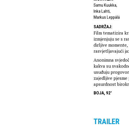
Samu Kuukka
,
Inka Lahti
,
Markus Leppälä
SADRŽAJ
:
Film tematizira k
izmjenjuju se s r
dirljive momente, 
rasvjetljavajući j
Anonimna svjedoč
kakva su svakodne
usuđuju progovorit
zajedljive pjesm
apsurdnost birokra
BOJA, 92′
TRAILER