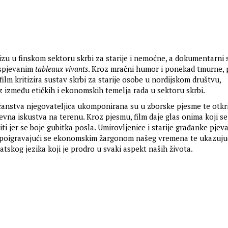
rizu u finskom sektoru skrbi za starije i nemoćne, a dokumentarni
aspjevanim
tableaux vivants
. Kroz mračni humor i ponekad tmurne,
film kritizira sustav skrbi za starije osobe u nordijskom društvu,
az između etičkih i ekonomskih temelja rada u sektoru skrbi.
anstva njegovateljica ukomponirana su u zborske pjesme te otkr
vna iskustva na terenu. Kroz pjesmu, film daje glas onima koji se
i jer se boje gubitka posla. Umirovljenice i starije građanke pjev
e poigravajući se ekonomskim žargonom našeg vremena te ukazuju
tskog jezika koji je prodro u svaki aspekt naših života.