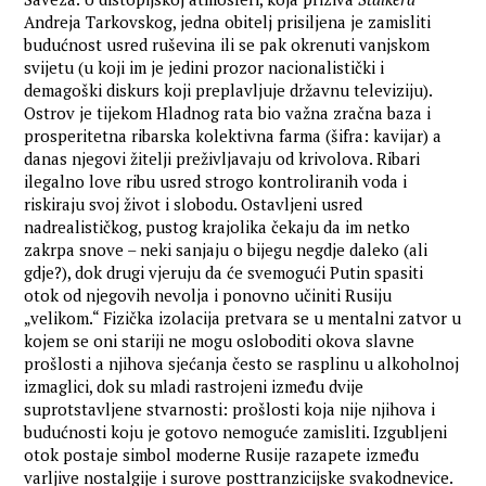
Andreja Tarkovskog, jedna obitelj prisiljena je zamisliti
budućnost usred ruševina ili se pak okrenuti vanjskom
svijetu (u koji im je jedini prozor nacionalistički i
demagoški diskurs koji preplavljuje državnu televiziju).
Ostrov je tijekom Hladnog rata bio važna zračna baza i
prosperitetna ribarska kolektivna farma (šifra: kavijar) a
danas njegovi žitelji preživljavaju od krivolova. Ribari
ilegalno love ribu usred strogo kontroliranih voda i
riskiraju svoj život i slobodu. Ostavljeni usred
nadrealističkog, pustog krajolika čekaju da im netko
zakrpa snove – neki sanjaju o bijegu negdje daleko (ali
gdje?), dok drugi vjeruju da će svemogući Putin spasiti
otok od njegovih nevolja i ponovno učiniti Rusiju
„velikom.“ Fizička izolacija pretvara se u mentalni zatvor u
kojem se oni stariji ne mogu osloboditi okova slavne
prošlosti a njihova sjećanja često se rasplinu u alkoholnoj
izmaglici, dok su mladi rastrojeni između dvije
suprotstavljene stvarnosti: prošlosti koja nije njihova i
budućnosti koju je gotovo nemoguće zamisliti. Izgubljeni
otok postaje simbol moderne Rusije razapete između
varljive nostalgije i surove posttranzicijske svakodnevice.