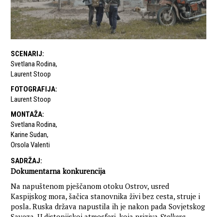
SCENARIJ
:
Svetlana Rodina
,
Laurent Stoop
FOTOGRAFIJA
:
Laurent Stoop
MONTAŽA
:
Svetlana Rodina
,
Karine Sudan
,
Orsola Valenti
SADRŽAJ
:
Dokumentarna konkurencija
Na napuštenom pješčanom otoku Ostrov, usred
Kaspijskog mora, šačica stanovnika živi bez cesta, struje i
posla. Ruska država napustila ih je nakon pada Sovjetskog
Saveza. U distopijskoj atmosferi, koja priziva
Stalkera