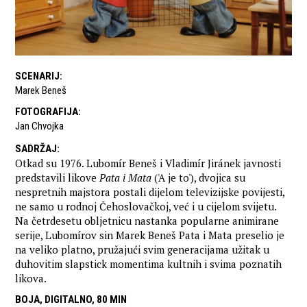
SCENARIJ
:
Marek Beneš
FOTOGRAFIJA
:
Jan Chvojka
SADRŽAJ
:
Otkad su 1976. Lubomír Beneš i Vladimír Jiránek javnosti
predstavili likove
Pata i Mata
('A je to'), dvojica su
nespretnih majstora postali dijelom televizijske povijesti,
ne samo u rodnoj Čehoslovačkoj, već i u cijelom svijetu.
Na četrdesetu obljetnicu nastanka popularne animirane
serije, Lubomírov sin Marek Beneš Pata i Mata preselio je
na veliko platno, pružajući svim generacijama užitak u
duhovitim slapstick momentima kultnih i svima poznatih
likova.
BOJA, DIGITALNO, 80 MIN