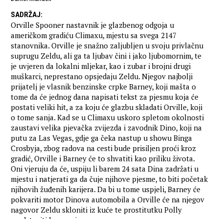
SADRŽAJ
:
Orville Spooner nastavnik je glazbenog odgoja u
američkom gradiću Climaxu, mjestu sa svega 2147
stanovnika. Orville je snažno zaljubljen u svoju privlačnu
suprugu Zeldu, ali ga ta ljubav čini i jako ljubomornim, te
je uvjeren da lokalni mljekar, kao i zubar i brojni drugi
muškarci, neprestano opsjedaju Zeldu. Njegov najbolji
prijatelj je vlasnik benzinske crpke Barney, koji mašta o
tome da će jednog dana napisati tekst za pjesmu koja će
postati veliki hit, a za koju će glazbu skladati Orville, koji
o tome sanja. Kad se u Climaxu uskoro spletom okolnosti
zaustavi velika pjevačka zvijezda i zavodnik Dino, koji na
putu za Las Vegas, gdje ga čeka nastup u showu Binga
Crosbyja, zbog radova na cesti bude prisiljen proći kroz
gradić, Orville i Barney će to shvatiti kao priliku života.
Oni vjeruju da će, uspiju li barem 24 sata Dina zadržati u
mjestu i natjerati ga da čuje njihove pjesme, to biti početak
njihovih žuđenih karijera. Da bi u tome uspjeli, Barney će
pokvariti motor Dinova automobila a Orville će na njegov
nagovor Zeldu skloniti iz kuće te prostitutku Polly