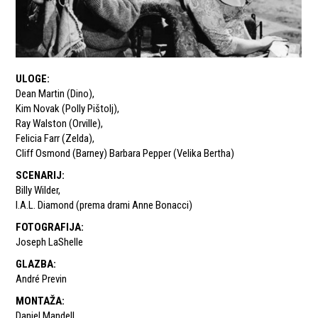
ULOGE
:
Dean Martin (Dino)
,
Kim Novak (Polly Pištolj)
,
Ray Walston (Orville)
,
Felicia Farr (Zelda)
,
Cliff Osmond (Barney) Barbara Pepper (Velika Bertha)
SCENARIJ
:
Billy Wilder
,
I.A.L. Diamond (prema drami Anne Bonacci)
FOTOGRAFIJA
:
Joseph LaShelle
GLAZBA
:
André Previn
MONTAŽA
:
Daniel Mandell