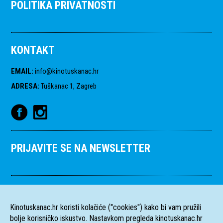
POLITIKA PRIVATNOSTI
KONTAKT
EMAIL
:
info@kinotuskanac.hr
ADRESA
:
Tuškanac 1, Zagreb
PRIJAVITE SE NA NEWSLETTER
Kinotuskanac.hr koristi kolačiće ("cookies") kako bi vam pružili
bolje korisničko iskustvo. Nastavkom pregleda kinotuskanac.hr