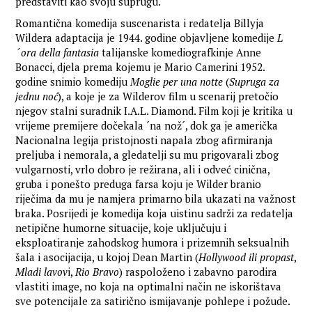
predstaviti kao svoju suprugu.
Romantična komedija suscenarista i redatelja Billyja
Wildera adaptacija je 1944. godine objavljene komedije
L
´ora della fantasia
talijanske komediografkinje Anne
Bonacci, djela prema kojemu je Mario Camerini 1952.
godine snimio komediju
Moglie per una notte
(
Supruga za
jednu noć
), a koje je za Wilderov film u scenarij pretočio
njegov stalni suradnik I.A.L. Diamond. Film koji je kritika u
vrijeme premijere dočekala ´na nož´, dok ga je američka
Nacionalna legija pristojnosti napala zbog afirmiranja
preljuba i nemorala, a gledatelji su mu prigovarali zbog
vulgarnosti, vrlo dobro je režirana, ali i odveć cinična,
gruba i ponešto preduga farsa koju je Wilder branio
riječima da mu je namjera primarno bila ukazati na važnost
braka. Posrijedi je komedija koja uistinu sadrži za redatelja
netipične humorne situacije, koje uključuju i
eksploatiranje zahodskog humora i prizemnih seksualnih
šala i asocijacija, u kojoj Dean Martin (
Hollywood ili propast
,
Mladi lavov
i,
Rio Bravo
) raspoloženo i zabavno parodira
vlastiti image, no koja na optimalni način ne iskorištava
sve potencijale za satirično ismijavanje pohlepe i požude.