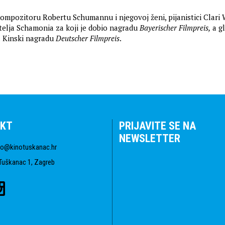
 kompozitoru Robertu Schumannu i njegovoj ženi, pijanistici Clari 
atelja Schamonia za koji je dobio nagradu
Bayerischer Filmpreis,
a g
a Kinski nagradu
Deutscher Filmpreis
.
KT
PRIJAVITE SE NA
NEWSLETTER
fo@kinotuskanac.hr
Tuškanac 1, Zagreb