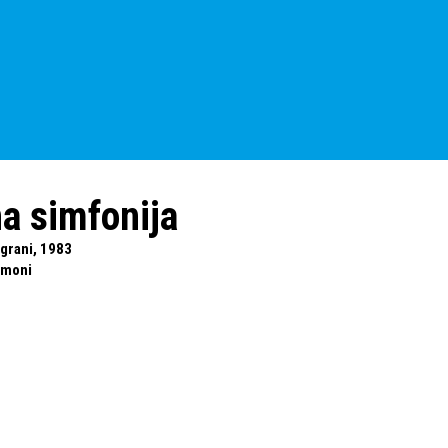
na simfonija
igrani, 1983
amoni