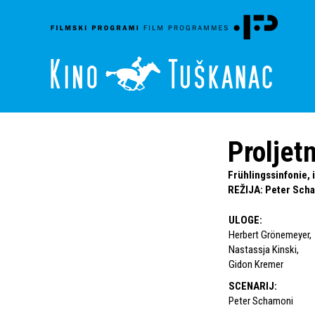
Proljet
Frühlingssinfonie, 
REŽIJA
:
Peter Sch
ULOGE
:
Herbert Grönemeyer
,
Nastassja Kinski
,
Gidon Kremer
SCENARIJ
:
Peter Schamoni