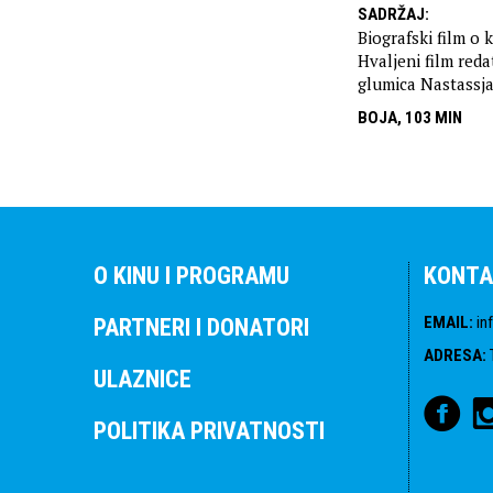
SADRŽAJ
:
Biografski film o
Hvaljeni film red
glumica Nastassj
BOJA, 103 MIN
O KINU I PROGRAMU
KONTA
EMAIL
:
in
PARTNERI I DONATORI
ADRESA
:
ULAZNICE
POLITIKA PRIVATNOSTI