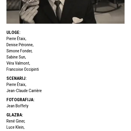
ULOGE
:
Pierre Étaix
,
Denise Péronne
,
Simone Fonder
,
Sabine Sun
,
Véra Valmont
,
Francoise Occipinti
SCENARIJ
:
Pierre Étaix
,
Jean-Claude Carrière
FOTOGRAFIJA
:
Jean Boffety
GLAZBA
:
René Giner
,
Luce Klein
,