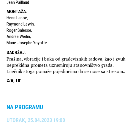
Jean Paillaud
MONTAŽA
:
Henri Lanoë
,
Raymond Lewin
,
Roger Salesse
,
Andrée Werlin
,
Marie-Josèphe Yoyotte
SADRŽAJ
:
Prašina, vibracije i buka od građevisnkih radova, kao i zvuk
neprekidna prometa uznemiruju stanovništvo grada.
Liječnik stoga pomaže pojedincima da se nose sa stresom..
C/B, 18'
NA PROGRAMU
UTORAK, 25.04.2023 19:00