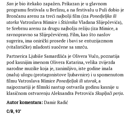
San
je bio itekako zapažen. Prikazan je u glavnom
programu festivala u Berlinu, a na festivalu u Puli dobio je
Brončanu arenu za treći najbolji film (iza
Ponedjeljka ili
utorka
Vatroslava Mimice i
Štićenika
Vladana Slijepčevića),
te Srebrnu arenu za drugu najbolju režiju (iza Mimice, a
ravnopravno sa Slijepčevićem). Film, kao što naslov
sugerira, ima onirički prosede i bavi se entuzijazmom
(vitalističke) mladosti suočene sa smrću.
Partnerica Ljubiše Samardžića je Olivera Vučo, poznatija
pod kasnijim imenom Olivera Katarina, velika zvijezda
narodne muzike koja je, zanimljivo, iste godine imala
(malu) ulogu (protagonistove ljubavnice) i u spomenutom
filmu Vatroslava Mimice
Ponedjeljak ili utorak
, a
najpoznatiji je filmski nastup ostvarila godinu kasnije u
klasičnom ostvarenju Aleksandra Petrovića
Skupljači perja
.
Autor komentara:
Damir Radić
C/B, 93'