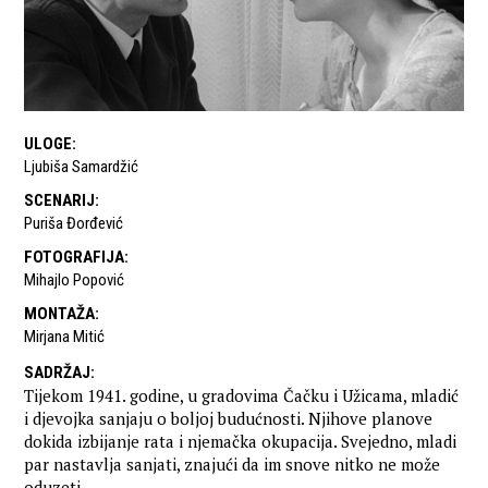
ULOGE
:
Ljubiša Samardžić
SCENARIJ
:
Puriša Đorđević
FOTOGRAFIJA
:
Mihajlo Popović
MONTAŽA
:
Mirjana Mitić
SADRŽAJ
:
Tijekom 1941. godine, u gradovima Čačku i Užicama, mladić
i djevojka sanjaju o boljoj budućnosti. Njihove planove
dokida izbijanje rata i njemačka okupacija. Svejedno, mladi
par nastavlja sanjati, znajući da im snove nitko ne može
oduzeti…