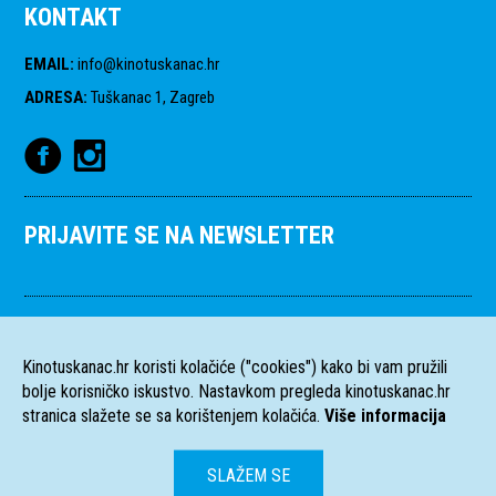
KONTAKT
EMAIL
:
info@kinotuskanac.hr
ADRESA
:
Tuškanac 1, Zagreb
PRIJAVITE SE NA NEWSLETTER
Kinotuskanac.hr koristi kolačiće ("cookies") kako bi vam pružili
bolje korisničko iskustvo. Nastavkom pregleda kinotuskanac.hr
stranica slažete se sa korištenjem kolačića.
Više informacija
SLAŽEM SE
HR
EN