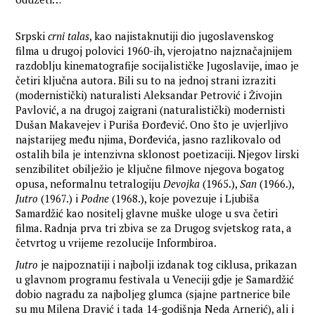
Srpski
crni talas
, kao najistaknutiji dio jugoslavenskog
filma u drugoj polovici 1960-ih, vjerojatno najznačajnijem
razdoblju kinematografije socijalističke Jugoslavije, imao je
četiri ključna autora. Bili su to na jednoj strani izraziti
(modernistički) naturalisti Aleksandar Petrović i Živojin
Pavlović, a na drugoj zaigrani (naturalistički) modernisti
Dušan Makavejev i Puriša Đorđević. Ono što je uvjerljivo
najstarijeg među njima, Đorđevića, jasno razlikovalo od
ostalih bila je intenzivna sklonost poetizaciji. Njegov lirski
senzibilitet obilježio je ključne filmove njegova bogatog
opusa, neformalnu tetralogiju
Devojka
(1965.),
San
(1966.),
Jutro
(1967.) i
Podne
(1968.), koje povezuje i Ljubiša
Samardžić kao nositelj glavne muške uloge u sva četiri
filma. Radnja prva tri zbiva se za Drugog svjetskog rata, a
četvrtog u vrijeme rezolucije Informbiroa.
Jutro
je najpoznatiji i najbolji izdanak tog ciklusa, prikazan
u glavnom programu festivala u Veneciji gdje je Samardžić
dobio nagradu za najboljeg glumca (sjajne partnerice bile
su mu Milena Dravić i tada 14-godišnja Neda Arnerić), ali i