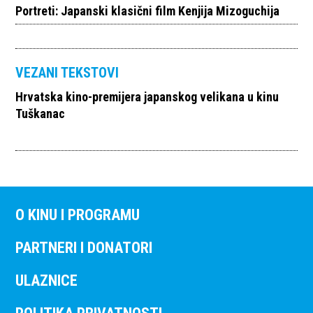
Portreti: Japanski klasični film Kenjija Mizoguchija
VEZANI TEKSTOVI
Hrvatska kino-premijera japanskog velikana u kinu
Tuškanac
O KINU I PROGRAMU
PARTNERI I DONATORI
ULAZNICE