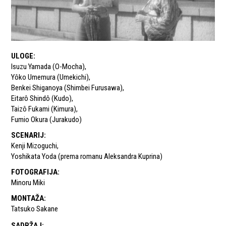
ULOGE
:
Isuzu Yamada (O-Mocha)
,
Yôko Umemura (Umekichi)
,
Benkei Shiganoya (Shimbei Furusawa)
,
Eitarô Shindô (Kudo)
,
Taizô Fukami (Kimura)
,
Fumio Okura (Jurakudo)
SCENARIJ
:
Kenji Mizoguchi
,
Yoshikata Yoda (prema romanu Aleksandra Kuprina)
FOTOGRAFIJA
:
Minoru Miki
MONTAŽA
:
Tatsuko Sakane
SADRŽAJ
: