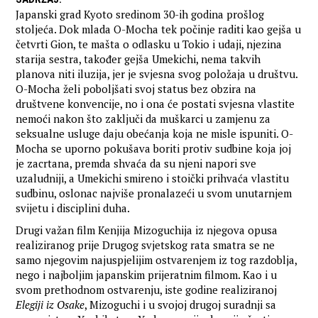
Japanski grad Kyoto sredinom 30-ih godina prošlog
stoljeća. Dok mlada O-Mocha tek počinje raditi kao gejša u
četvrti Gion, te mašta o odlasku u Tokio i udaji, njezina
starija sestra, također gejša Umekichi, nema takvih
planova niti iluzija, jer je svjesna svog položaja u društvu.
O-Mocha želi poboljšati svoj status bez obzira na
društvene konvencije, no i ona će postati svjesna vlastite
nemoći nakon što zaključi da muškarci u zamjenu za
seksualne usluge daju obećanja koja ne misle ispuniti. O-
Mocha se uporno pokušava boriti protiv sudbine koja joj
je zacrtana, premda shvaća da su njeni napori sve
uzaludniji, a Umekichi smireno i stoički prihvaća vlastitu
sudbinu, oslonac najviše pronalazeći u svom unutarnjem
svijetu i disciplini duha.
Drugi važan film Kenjija Mizoguchija iz njegova opusa
realiziranog prije Drugog svjetskog rata smatra se ne
samo njegovim najuspjelijim ostvarenjem iz tog razdoblja,
nego i najboljim japanskim prijeratnim filmom. Kao i u
svom prethodnom ostvarenju, iste godine realiziranoj
Elegiji iz Osake
, Mizoguchi i u svojoj drugoj suradnji sa