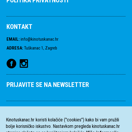
POLITIKA PRIVATNOSTI
KONTAKT
EMAIL
:
info@kinotuskanac.hr
ADRESA
:
Tuškanac 1, Zagreb
PRIJAVITE SE NA NEWSLETTER
Kinotuskanac.hr koristi kolačiće ("cookies") kako bi vam pružili
bolje korisničko iskustvo. Nastavkom pregleda kinotuskanac.hr