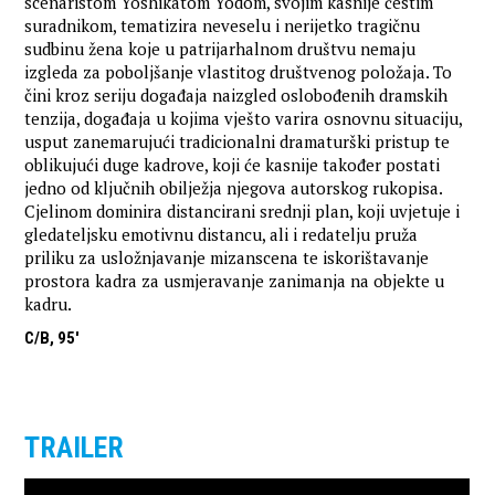
scenaristom Yoshikatom Yodom, svojim kasnije čestim
suradnikom, tematizira neveselu i nerijetko tragičnu
sudbinu žena koje u patrijarhalnom društvu nemaju
izgleda za poboljšanje vlastitog društvenog položaja. To
čini kroz seriju događaja naizgled oslobođenih dramskih
tenzija, događaja u kojima vješto varira osnovnu situaciju,
usput zanemarujući tradicionalni dramaturški pristup te
oblikujući duge kadrove, koji će kasnije također postati
jedno od ključnih obilježja njegova autorskog rukopisa.
Cjelinom dominira distancirani srednji plan, koji uvjetuje i
gledateljsku emotivnu distancu, ali i redatelju pruža
priliku za usložnjavanje mizanscena te iskorištavanje
prostora kadra za usmjeravanje zanimanja na objekte u
kadru.
C/B, 95'
TRAILER