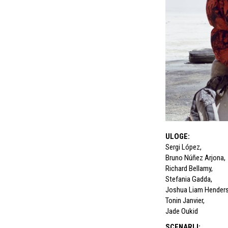
ULOGE
:
Sergi López
,
Bruno Núñez Arjona
,
Richard Bellamy
,
Stefania Gadda
,
Joshua Liam Hender
Tonin Janvier
,
Jade Oukid
SCENARIJ
: