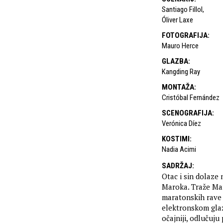
Santiago Fillol
,
Óliver Laxe
FOTOGRAFIJA
:
Mauro Herce
GLAZBA
:
Kangding Ray
MONTAŽA
:
Cristóbal Fernández
SCENOGRAFIJA
:
Verónica Díez
KOSTIMI
:
Nadia Acimi
SADRŽAJ
:
Otac i sin dolaze
Maroka. Traže Mar,
maratonskih rave 
elektronskom glaz
očajniji, odlučuju