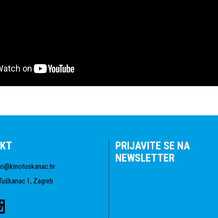
KT
PRIJAVITE SE NA
NEWSLETTER
fo@kinotuskanac.hr
Tuškanac 1, Zagreb