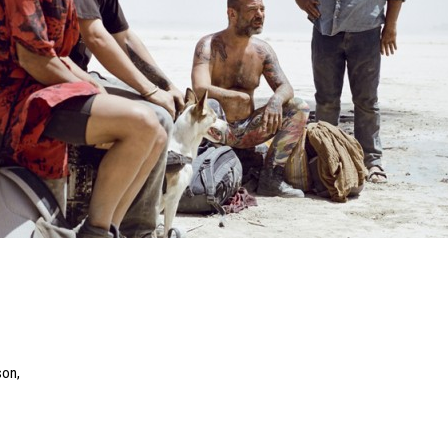
son
,