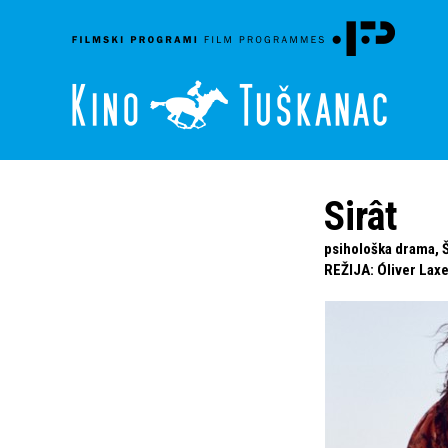
Sirât
psihološka drama, Š
REŽIJA
:
Óliver Lax