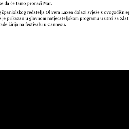
 se da će tamo pronaći Mar.
 španjolskog redatelja Ólivera Laxea dolazi svježe s ovogodišnj
je je prikazan u glavnom natjecateljskom programu u utrci za Zla
rade žirija na festivalu u Cannesu.