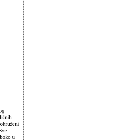
og
ličnih
 okruženi
 Sve
duboko u