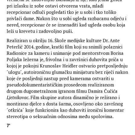
pri izlasku iz sobe ostavi otvorena vrata, mlađi
recepcionar odluči pogledati tko je u sobi i tko toliko
privlači dame. Nakon što u sobi ugleda razbacanu odjeću i
nered, recepcionar će se iznenaditi kad ugleda osobu koja
leži u krevetu i zadovoljno puši.
Realiziran u okrilju 16. Škole medijske kulture Dr. Ante
Peterlić 2014. godine, kratki film koji su snimili polaznici
Radionice za kameru i snimanje pod mentorstvom Borisa
Poljaka ležerna je, frivolna i u završnici duhovita priča u
kojoj je pokojni Krunoslav Heidler ostvario pretposljednju
´ulogu´, autoironičnu glumačku minijaturu bez riječi nakon
koje će posljednji nastup pred kamerama ostvariti u
pseudodokumentarističkim prosedeom realiziranom
drugom dugometražnom igranom filmu Damira Čučića
Ljetnikovac
. Film skupine autora dinamično je režirano i
montirano djelce s dosta šarma, osovljeno oko završnog
´otkrića´ koje funkcionira kao duhoviti ironični komentar
stereotipa o seksualnim odnosima među spolovima.
7'