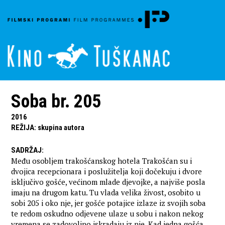
Soba br. 205
2016
REŽIJA
:
skupina autora
SADRŽAJ
:
Među osobljem trakošćanskog hotela Trakošćan su i
dvojica recepcionara i poslužitelja koji dočekuju i dvore
isključivo gošće, većinom mlade djevojke, a najviše posla
imaju na drugom katu. Tu vlada velika živost, osobito u
sobi 205 i oko nje, jer gošće potajice izlaze iz svojih soba
te redom oskudno odjevene ulaze u sobu i nakon nekog
vremena se zadovoljno iskradaju iz nje. Kad jedna gošća