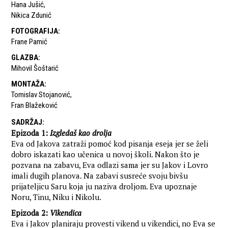
Hana Jušić
,
Nikica Zdunić
FOTOGRAFIJA
:
Frane Pamić
GLAZBA
:
Mihovil Šoštarić
MONTAŽA
:
Tomislav Stojanović
,
Fran Blažeković
SADRŽAJ
:
Epizoda 1:
Izgledaš kao drolja
Eva od Jakova zatraži pomoć kod pisanja eseja jer se želi
dobro iskazati kao učenica u novoj školi. Nakon što je
pozvana na zabavu, Eva odlazi sama jer su Jakov i Lovro
imali dugih planova. Na zabavi susreće svoju bivšu
prijateljicu Saru koja ju naziva droljom. Eva upoznaje
Noru, Tinu, Niku i Nikolu.
Epizoda 2:
Vikendica
Eva i Jakov planiraju provesti vikend u vikendici, no Eva se