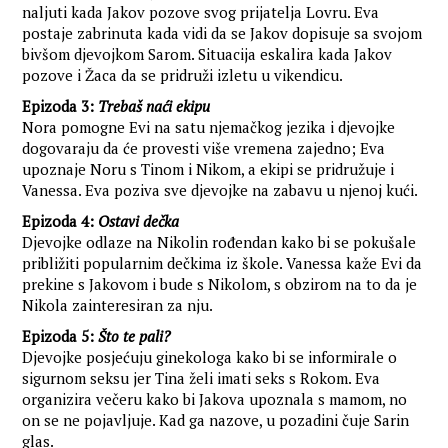
naljuti kada Jakov pozove svog prijatelja Lovru. Eva
postaje zabrinuta kada vidi da se Jakov dopisuje sa svojom
bivšom djevojkom Sarom. Situacija eskalira kada Jakov
pozove i Žaca da se pridruži izletu u vikendicu.
Epizoda 3:
Trebaš naći ekipu
Nora pomogne Evi na satu njemačkog jezika i djevojke
dogovaraju da će provesti više vremena zajedno; Eva
upoznaje Noru s Tinom i Nikom, a ekipi se pridružuje i
Vanessa. Eva poziva sve djevojke na zabavu u njenoj kući.
Epizoda 4:
Ostavi dečka
Djevojke odlaze na Nikolin rođendan kako bi se pokušale
približiti popularnim dečkima iz škole. Vanessa kaže Evi da
prekine s Jakovom i bude s Nikolom, s obzirom na to da je
Nikola zainteresiran za nju.
Epizoda 5:
Što te pali?
Djevojke posjećuju ginekologa kako bi se informirale o
sigurnom seksu jer Tina želi imati seks s Rokom. Eva
organizira večeru kako bi Jakova upoznala s mamom, no
on se ne pojavljuje. Kad ga nazove, u pozadini čuje Sarin
glas.