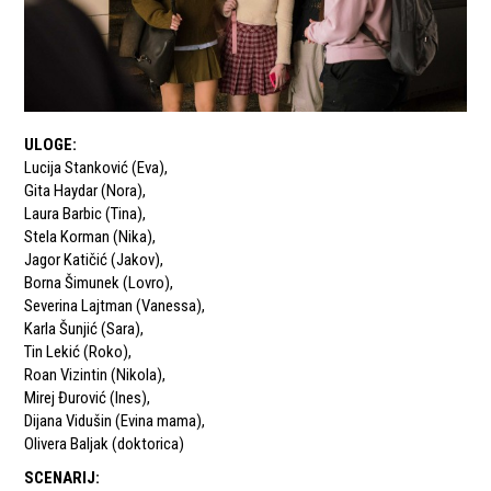
ULOGE
:
Lucija Stanković (Eva)
,
Gita Haydar (Nora)
,
Laura Barbic (Tina)
,
Stela Korman (Nika)
,
Jagor Katičić (Jakov)
,
Borna Šimunek (Lovro)
,
Severina Lajtman (Vanessa)
,
Karla Šunjić (Sara)
,
Tin Lekić (Roko)
,
Roan Vizintin (Nikola)
,
Mirej Đurović (Ines)
,
Dijana Vidušin (Evina mama)
,
Olivera Baljak (doktorica)
SCENARIJ
: