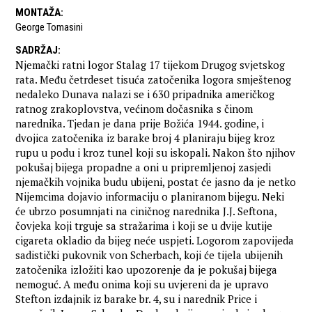
MONTAŽA
:
George Tomasini
SADRŽAJ
:
Njemački ratni logor Stalag 17 tijekom Drugog svjetskog
rata. Među četrdeset tisuća zatočenika logora smještenog
nedaleko Dunava nalazi se i 630 pripadnika američkog
ratnog zrakoplovstva, većinom dočasnika s činom
narednika. Tjedan je dana prije Božića 1944. godine, i
dvojica zatočenika iz barake broj 4 planiraju bijeg kroz
rupu u podu i kroz tunel koji su iskopali. Nakon što njihov
pokušaj bijega propadne a oni u pripremljenoj zasjedi
njemačkih vojnika budu ubijeni, postat će jasno da je netko
Nijemcima dojavio informaciju o planiranom bijegu. Neki
će ubrzo posumnjati na ciničnog narednika J.J. Seftona,
čovjeka koji trguje sa stražarima i koji se u dvije kutije
cigareta okladio da bijeg neće uspjeti. Logorom zapovijeda
sadistički pukovnik von Scherbach, koji će tijela ubijenih
zatočenika izložiti kao upozorenje da je pokušaj bijega
nemoguć. A među onima koji su uvjereni da je upravo
Stefton izdajnik iz barake br. 4, su i narednik Price i