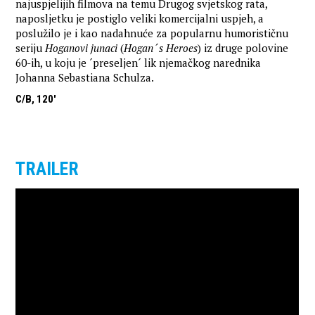
najuspjelijih filmova na temu Drugog svjetskog rata,
naposljetku je postiglo veliki komercijalni uspjeh, a
poslužilo je i kao nadahnuće za popularnu humorističnu
seriju
Hoganovi junaci
(
Hogan´s Heroes
) iz druge polovine
60-ih, u koju je ´preseljen´ lik njemačkog narednika
Johanna Sebastiana Schulza.
C/B, 120'
TRAILER