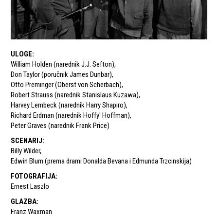
ULOGE
:
William Holden (narednik J.J. Sefton)
,
Don Taylor (poručnik James Dunbar)
,
Otto Preminger (Oberst von Scherbach)
,
Robert Strauss (narednik Stanislaus Kuzawa)
,
Harvey Lembeck (narednik Harry Shapiro)
,
Richard Erdman (narednik Hoffy' Hoffman)
,
Peter Graves (narednik Frank Price)
SCENARIJ
:
Billy Wilder
,
Edwin Blum (prema drami Donalda Bevana i Edmunda Trzcinskija)
FOTOGRAFIJA
:
Ernest Laszlo
GLAZBA
:
Franz Waxman