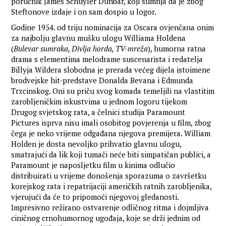
poručnik James Schuyler Dunbar, koji sumnja da je zbog
Steftonove izdaje i on sam dospio u logor.
Godine 1954. od triju nominacija za Oscara ovjenčana onim
za najbolju glavnu mušku ulogu Williama Holdena
(
Bulevar sumraka, Divlja horda, TV-mreža
), humorna ratna
drama s elementima melodrame suscenarista i redatelja
Billyja Wildera slobodna je prerada većeg dijela istoimene
brodvejske hit-predstave Donalda Bevana i Edmunda
Trzcinskog. Oni su priču svog komada temeljili na vlastitim
zarobljeničkim iskustvima u jednom logoru tijekom
Drugog svjetskog rata, a čelnici studija Paramount
Pictures isprva nisu imali osobitog povjerenja u film, zbog
čega je neko vrijeme odgađana njegova premijera. William
Holden je dosta nevoljko prihvatio glavnu ulogu,
smatrajući da lik koji tumači neće biti simpatičan publici, a
Paramount je naposljetku film u kinima odlučio
distribuirati u vrijeme donošenja sporazuma o završetku
korejskog rata i repatrijaciji američkih ratnih zarobljenika,
vjerujući da će to pripomoći njegovoj gledanosti.
Impresivno režirano ostvarenje odličnog ritma i dojmljiva
ciničnog crnohumornog ugođaja, koje se drži jednim od