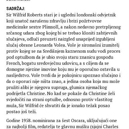
SADRŽAJ
:
Sir Wilfrid Roberts stari je i ugledni londonski odvjetnik
koji unatoč narušenu zdravlju i brizi požrtvovne
medicinske sestre Plimsoll, a nakon nedavno pretrpljenog
srčanog udara zbog kojeg bi se trebao kloniti zahtjevnih
slučajeva, odluči preuzeti naizgled unaprijed izgubljeni
slučaj obrane Leonarda Volea. Vole je siromašni izumitelj
protiv kojeg se na Središnjem kaznenom sudu vodi proces
pod optužbom da je ubio svoju staru znanicu gospođu
French, bogatu sredovječnu udovicu, a s ciljem da se
domogne njezine imovine koju mu je oporučno ostavila u
nasljedstvo. Vole tvrdi da je pokojnicu upoznao slučajno i
da o oporuci nije ništa znao, a jedina osoba koja mu može
pružiti alibi je njegova supruga, glumica njemačkog
podrijetla Christine. No kad se pokaže da Christine želi
svjedočiti na strani optužbe, odnosno protiv vlastitog
muža, Sir Wilfrid će shvatiti da je ionako težak posao
postao još teži.
Godine 1958. nominirana za šest Oscara, uključujući one
za najbolji film, redatelja te glavnu mušku (sjajni Charles