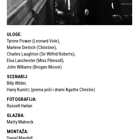
ULOGE
:
Tyrone Power (Leonard Vole)
,
Marlene Dietrich (Christine)
,
Charles Laughton (Sir Wilfrid Roberts)
,
Elsa Lanchester (Miss Plimsoll)
,
John Williams (Brogan-Moore)
SCENARIJ
:
Billy Wilder
,
Harry Kurnitz (prema priči i drami Agathe Christie)
FOTOGRAFIJA
:
Russell Harlan
GLAZBA
:
Matty Malneck
MONTAŽA
:
Daniel Mandell