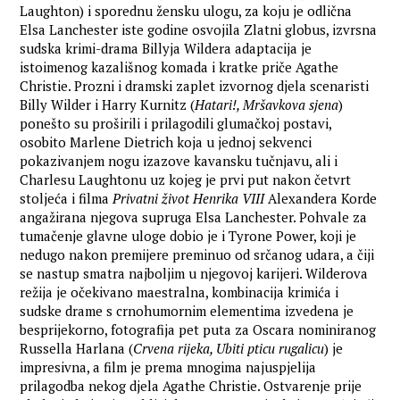
Laughton) i sporednu žensku ulogu, za koju je odlična
Elsa Lanchester iste godine osvojila Zlatni globus, izvrsna
sudska krimi-drama Billyja Wildera adaptacija je
istoimenog kazališnog komada i kratke priče Agathe
Christie. Prozni i dramski zaplet izvornog djela scenaristi
Billy Wilder i Harry Kurnitz (
Hatari!, Mršavkova sjena
)
ponešto su proširili i prilagodili glumačkoj postavi,
osobito Marlene Dietrich koja u jednoj sekvenci
pokazivanjem nogu izazove kavansku tučnjavu, ali i
Charlesu Laughtonu uz kojeg je prvi put nakon četvrt
stoljeća i filma
Privatni život Henrika VIII
Alexandera Korde
angažirana njegova supruga Elsa Lanchester. Pohvale za
tumačenje glavne uloge dobio je i Tyrone Power, koji je
nedugo nakon premijere preminuo od srčanog udara, a čiji
se nastup smatra najboljim u njegovoj karijeri. Wilderova
režija je očekivano maestralna, kombinacija krimića i
sudske drame s crnohumornim elementima izvedena je
besprijekorno, fotografija pet puta za Oscara nominiranog
Russella Harlana (
Crvena rijeka, Ubiti pticu rugalicu
) je
impresivna, a film je prema mnogima najuspjelija
prilagodba nekog djela Agathe Christie. Ostvarenje prije