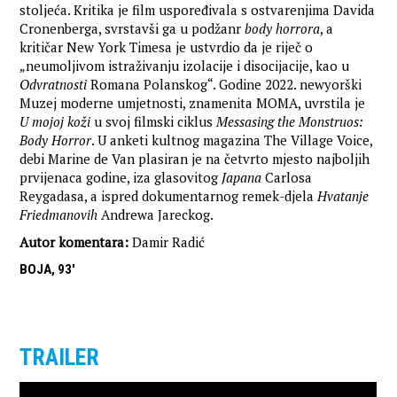
stoljeća. Kritika je film uspoređivala s ostvarenjima Davida
Cronenberga, svrstavši ga u podžanr
body horrora
, a
kritičar New York Timesa je ustvrdio da je riječ o
„neumoljivom istraživanju izolacije i disocijacije, kao u
Odvratnosti
Romana Polanskog“. Godine 2022. newyorški
Muzej moderne umjetnosti, znamenita MOMA, uvrstila je
U mojoj koži
u svoj filmski ciklus
Messasing the Monstruos:
Body Horror
. U anketi kultnog magazina The Village Voice,
debi Marine de Van plasiran je na četvrto mjesto najboljih
prvijenaca godine, iza glasovitog
Japana
Carlosa
Reygadasa, a ispred dokumentarnog remek-djela
Hvatanje
Friedmanovih
Andrewa Jareckog.
Autor komentara:
Damir Radić
BOJA, 93'
TRAILER