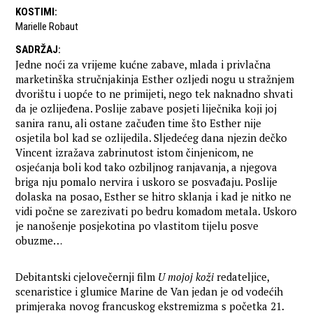
KOSTIMI
:
Marielle Robaut
SADRŽAJ
:
Jedne noći za vrijeme kućne zabave, mlada i privlačna
marketinška stručnjakinja Esther ozljedi nogu u stražnjem
dvorištu i uopće to ne primijeti, nego tek naknadno shvati
da je ozlijeđena. Poslije zabave posjeti liječnika koji joj
sanira ranu, ali ostane začuđen time što Esther nije
osjetila bol kad se ozlijedila. Sljedećeg dana njezin dečko
Vincent izražava zabrinutost istom činjenicom, ne
osjećanja boli kod tako ozbiljnog ranjavanja, a njegova
briga nju pomalo nervira i uskoro se posvađaju. Poslije
dolaska na posao, Esther se hitro sklanja i kad je nitko ne
vidi počne se zarezivati po bedru komadom metala. Uskoro
je nanošenje posjekotina po vlastitom tijelu posve
obuzme…
Debitantski cjelovečernji film
U mojoj koži
redateljice,
scenaristice i glumice Marine de Van jedan je od vodećih
primjeraka novog francuskog ekstremizma s početka 21.