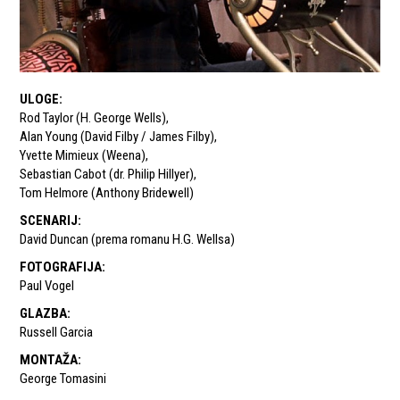
ULOGE
:
Rod Taylor (H. George Wells)
,
Alan Young (David Filby / James Filby)
,
Yvette Mimieux (Weena)
,
Sebastian Cabot (dr. Philip Hillyer)
,
Tom Helmore (Anthony Bridewell)
SCENARIJ
:
David Duncan (prema romanu H.G. Wellsa)
FOTOGRAFIJA
:
Paul Vogel
GLAZBA
:
Russell Garcia
MONTAŽA
:
George Tomasini