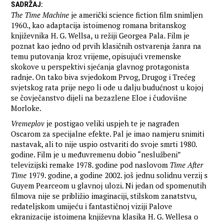
SADRŽAJ
:
The Time Machine
je američki science fiction film snimljen
1960., kao adaptacija istoimenog romana britanskog
književnika H. G. Wellsa, u režiji Georgea Pala. Film je
poznat kao jedno od prvih klasičnih ostvarenja žanra na
temu putovanja kroz vrijeme, opisujući vremenske
skokove u perspektivi sjećanja glavnog protagonista
radnje. On tako biva svjedokom Prvog, Drugog i Trećeg
svjetskog rata prije nego li ode u dalju budućnost u kojoj
se čovječanstvo dijeli na bezazlene Eloe i čudovišne
Morloke.
Vremeplov
je postigao veliki uspjeh te je nagrađen
Oscarom za specijalne efekte. Pal je imao namjeru snimiti
nastavak, ali to nije uspio ostvariti do svoje smrti 1980.
godine. Film je u međuvremenu dobio “neslužbeni”
televizijski remake 1978. godine pod naslovom
Time After
Time
1979. godine, a godine 2002. još jednu solidnu verzij s
Guyem Pearceom u glavnoj ulozi. Ni jedan od spomenutih
filmova nije se približio imaginaciji, stilskom zanatstvu,
redateljskom umijeću i fantastičnoj viziji Palove
ekranizacije istoimena književna klasika H. G. Wellesa o