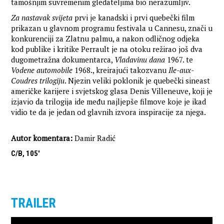
tamošnjim suvremenim gledateljima bio nerazumljiv.
Za nastavak svijeta
prvi je kanadski i prvi quebečki film
prikazan u glavnom programu festivala u Cannesu, znači u
konkurenciji za Zlatnu palmu, a nakon odličnog odjeka
kod publike i kritike Perrault je na otoku režirao još dva
dugometražna dokumentarca,
Vladavinu dana
1967. te
Vodene automobile
1968., kreirajući takozvanu
Ile-aux-
Coudres trilogiju
. Njezin veliki poklonik je quebečki sineast
američke karijere i svjetskog glasa Denis Villeneuve, koji je
izjavio da trilogija ide među najljepše filmove koje je ikad
vidio te da je jedan od glavnih izvora inspiracije za njega.
Autor komentara:
Damir Radić
C/B, 105'
TRAILER