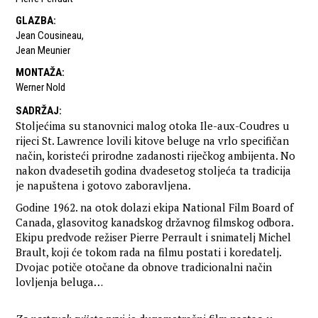
GLAZBA
:
Jean Cousineau
,
Jean Meunier
MONTAŽA
:
Werner Nold
SADRŽAJ
:
Stoljećima su stanovnici malog otoka Ile-aux-Coudres u
rijeci St. Lawrence lovili kitove beluge na vrlo specifičan
način, koristeći prirodne zadanosti riječkog ambijenta. No
nakon dvadesetih godina dvadesetog stoljeća ta tradicija
je napuštena i gotovo zaboravljena.
Godine 1962. na otok dolazi ekipa National Film Board of
Canada, glasovitog kanadskog državnog filmskog odbora.
Ekipu predvode režiser Pierre Perrault i snimatelj Michel
Brault, koji će tokom rada na filmu postati i koredatelj.
Dvojac potiče otočane da obnove tradicionalni način
lovljenja beluga…