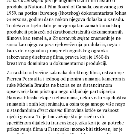
Za nastavak svijeta
prvi je dugometražni film nastao u
produkciji National Film Board of Canada, osnovanog još
1939. na poticaj čuvenog (škotskog) dokumentarista Johna
Griersona, godinu dana nakon njegova dolaska u Kanadu.
To državno tijelo dalo je nevjerojatan zamah kanadskoj
produkciji polazeći od (kratkometražnih) dokumentarnih
filmova kao temelja, a
Za nastavak svijeta
znamenit je ne
samo kao njegova prva cjelovečernja produkcija, nego i
kao vrlo originalan primjer etnografskog ogranka
takozvanog direktnog filma, pravca koji je 1960-ih
kreativno dominirao u dokumentarnoj produkciji.
Za razliku od većine izdanaka direktnog filma, ostvarenje
Pierrea Perraulta i jednog od pionira snimanja kamerom iz
ruke Michela Braulta ne bazira se na distanciranom
opservacijskom pristupu nego uključuje participaciju
članova filmske ekipe u zbivanjima, neku vrstu zajedništva
snimanih i onih koji snimaju, a osim toga mnogo više nego
u standardnim
direct cinema
filmovima ističe se važnost
riječi i govora. To je tim važnije što je riječ o vrlo
specifičnom dijalektu francuskog jezika koji je za potrebe
prikazivanja filma u Francuskoj morao biti titlovan, jer je