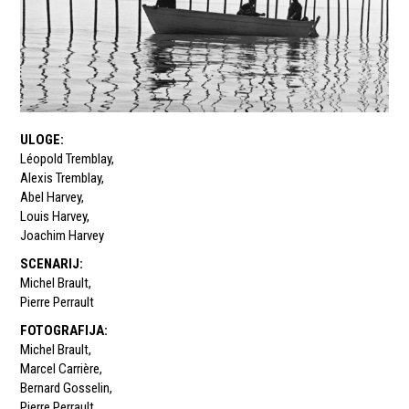
ULOGE
:
Léopold Tremblay
,
Alexis Tremblay
,
Abel Harvey
,
Louis Harvey
,
Joachim Harvey
SCENARIJ
:
Michel Brault
,
Pierre Perrault
FOTOGRAFIJA
:
Michel Brault
,
Marcel Carrière
,
Bernard Gosselin
,
Pierre Perrault