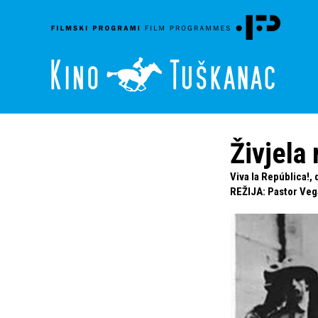
Živjela 
Viva la República!,
REŽIJA
:
Pastor Veg