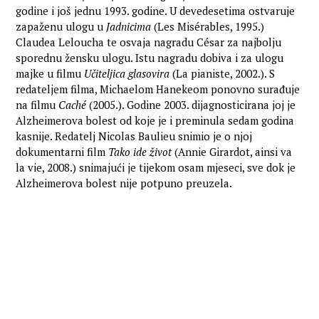
godine i još jednu 1993. godine. U devedesetima ostvaruje
zapaženu ulogu u
Jadnicima
(Les Misérables, 1995.)
Claudea Leloucha te osvaja nagradu César za najbolju
sporednu žensku ulogu. Istu nagradu dobiva i za ulogu
majke u filmu
Učiteljica glasovira
(La pianiste, 2002.). S
redateljem filma, Michaelom Hanekeom ponovno surađuje
na filmu
Caché
(2005.). Godine 2003. dijagnosticirana joj je
Alzheimerova bolest od koje je i preminula sedam godina
kasnije. Redatelj Nicolas Baulieu snimio je o njoj
dokumentarni film
Tako ide život
(Annie Girardot, ainsi va
la vie, 2008.) snimajući je tijekom osam mjeseci, sve dok je
Alzheimerova bolest nije potpuno preuzela.