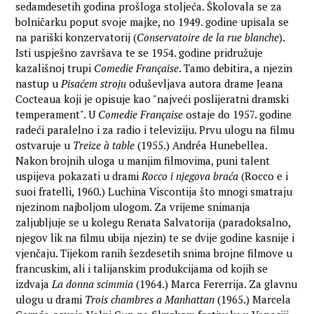
sedamdesetih godina prošloga stoljeća. Školovala se za
bolničarku poput svoje majke, no 1949. godine upisala se
na pariški konzervatorij (
Conservatoire de la rue blanche
).
Isti uspješno završava te se 1954. godine pridružuje
kazališnoj trupi
Comedie Française
. Tamo debitira, a njezin
nastup u
Pisaćem stroju
oduševljava autora drame Jeana
Cocteaua koji je opisuje kao "najveći poslijeratni dramski
temperament". U
Comedie Française
ostaje do 1957. godine
radeći paralelno i za radio i televiziju. Prvu ulogu na filmu
ostvaruje u
Treize à table
(1955.) Andréa Hunebellea.
Nakon brojnih uloga u manjim filmovima, puni talent
uspijeva pokazati u drami
Rocco i njegova braća
(Rocco e i
suoi fratelli, 1960.) Luchina Viscontija što mnogi smatraju
njezinom najboljom ulogom. Za vrijeme snimanja
zaljubljuje se u kolegu Renata Salvatorija (paradoksalno,
njegov lik na filmu ubija njezin) te se dvije godine kasnije i
vjenčaju. Tijekom ranih šezdesetih snima brojne filmove u
francuskim, ali i talijanskim produkcijama od kojih se
izdvaja
La donna scimmia
(1964.) Marca Fererrija. Za glavnu
ulogu u drami
Trois chambres a Manhattan
(1965.) Marcela