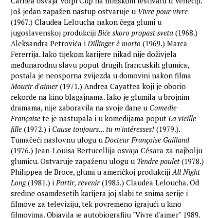
Carnéa osvaja Volpi Cup na filmskom festivalu u Veneciji.
Još jedan zapažen nastup ostvaruje u
Vivre pour vivre
(1967.) Claudea Leloucha nakon čega glumi u
jugoslavenskoj produkciji
Biće skoro propast sveta
(1968.)
Aleksandra Petrovića i
Dillinger è morto
(1969.) Marca
Fererrija. Iako tijekom karijere nikad nije doživjela
međunarodnu slavu poput drugih francuskih glumica,
postala je neosporna zvijezda u domovini nakon filma
Mourir d'aimer
(1971.) Andrea Cayattea koji je oborio
rekorde na kino blagajnama. Iako je glumila u brojnim
dramama, nije zaboravila na svoje dane u
Comedie
Française
te je nastupala i u komedijama poput
La vieille
fille
(1972.) i
Cause toujours... tu m'intéresses!
(1979.).
Tumačeći naslovnu ulogu u
Docteur Françoise Gailland
(1976.) Jean-Louisa Bertucellija osvaja Césara za najbolju
glumicu. Ostvaruje zapaženu ulogu u
Tendre poulet
(1978.)
Philippea de Broce, glumi u američkoj produkciji
All Night
Long
(1981.) i
Partir, revenir
(1985.) Claudea Leloucha. Od
sredine osamdesetih karijera joj slabi te snima serije i
filmove za televiziju, tek povremeno igrajući u kino
filmovima. Objavila je autobiografiju "Vivre d'aimer" 1989.