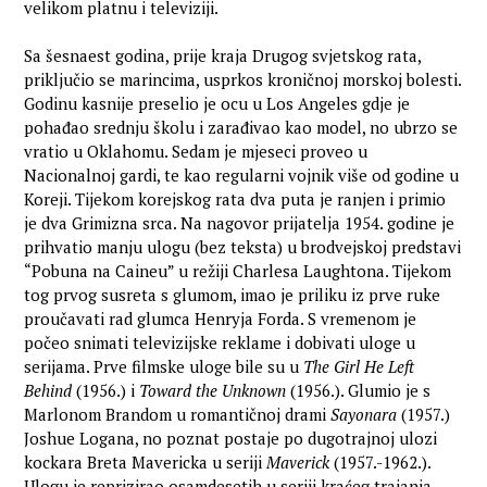
velikom platnu i televiziji.
Sa šesnaest godina, prije kraja Drugog svjetskog rata,
priključio se marincima, usprkos kroničnoj morskoj bolesti.
Godinu kasnije preselio je ocu u Los Angeles gdje je
pohađao srednju školu i zarađivao kao model, no ubrzo se
vratio u Oklahomu. Sedam je mjeseci proveo u
Nacionalnoj gardi, te kao regularni vojnik više od godine u
Koreji. Tijekom korejskog rata dva puta je ranjen i primio
je dva Grimizna srca. Na nagovor prijatelja 1954. godine je
prihvatio manju ulogu (bez teksta) u brodvejskoj predstavi
“Pobuna na Caineu” u režiji Charlesa Laughtona. Tijekom
tog prvog susreta s glumom, imao je priliku iz prve ruke
proučavati rad glumca Henryja Forda. S vremenom je
počeo snimati televizijske reklame i dobivati uloge u
serijama. Prve filmske uloge bile su u
The Girl He Left
Behind
(1956.) i
Toward the Unknown
(1956.). Glumio je s
Marlonom Brandom u romantičnoj drami
Sayonara
(1957.)
Joshue Logana, no poznat postaje po dugotrajnoj ulozi
kockara Breta Mavericka u seriji
Maverick
(1957.-1962.).
Ulogu je reprizirao osamdesetih u seriji kraćeg trajanja