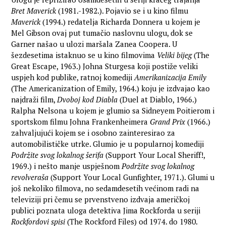
Bret Maverick
(1981.-1982.). Pojavio se i u kino filmu
Maverick
(1994.) redatelja Richarda Donnera u kojem je
Mel Gibson ovaj put tumačio naslovnu ulogu, dok se
Garner našao u ulozi maršala Zanea Coopera. U
šezdesetima istaknuo se u kino filmovima
Veliki bijeg
(The
Great Escape, 1963.) Johna Sturgesa koji postiže veliki
uspjeh kod publike, ratnoj komediji
Amerikanizacija Emily
(The Americanization of Emily, 1964.) koju je izdvajao kao
najdraži film,
Dvoboj kod Diabla
(Duel at Diablo, 1966.)
Ralpha Nelsona u kojem je glumio sa Sidneyem Poitierom i
sportskom filmu Johna Frankenheimera
Grand Prix
(1966.)
zahvaljujući kojem se i osobno zainteresirao za
automobilističke utrke. Glumio je u popularnoj komediji
Podržite svog lokalnog šerifa
(Support Your Local Sheriff!,
1969.) i nešto manje uspješnom
Podržite svog lokalnog
revolveraša
(Support Your Local Gunfighter, 1971.). Glumi u
još nekoliko filmova, no sedamdesetih većinom radi na
televiziji pri čemu se prvenstveno izdvaja američkoj
publici poznata uloga detektiva Jima Rockforda u seriji
Rockfordovi spisi
(The Rockford Files) od 1974. do 1980.