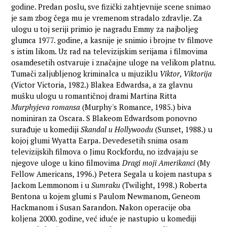
godine. Predan poslu, sve fizički zahtjevnije scene snimao
je sam zbog čega mu je vremenom stradalo zdravlje. Za
ulogu u toj seriji primio je nagradu Emmy za najboljeg
glumca 1977. godine, a kasnije je snimio i brojne tv filmove
s istim likom. Uz rad na televizijskim serijama i filmovima
osamdesetih ostvaruje i značajne uloge na velikom platnu.
Tumači zaljubljenog kriminalca u mjuziklu
Viktor, Viktorija
(Victor Victoria, 1982.) Blakea Edwardsa, a za glavnu
mušku ulogu u romantičnoj drami Martina Ritta
Murphyjeva romansa
(Murphy's Romance, 1985.) biva
nominiran za Oscara. S Blakeom Edwardsom ponovno
surađuje u komediji
Skandal u Hollywoodu
(Sunset, 1988.) u
kojoj glumi Wyatta Earpa. Devedesetih snima osam
televizijskih filmova o Jimu Rockfordu, no izdvajaju se
njegove uloge u kino filmovima
Dragi moji Amerikanci
(My
Fellow Americans, 1996.) Petera Segala u kojem nastupa s
Jackom Lemmonom i u
Sumraku
(Twilight, 1998.) Roberta
Bentona u kojem glumi s Paulom Newmanom, Geneom
Hackmanom i Susan Sarandon. Nakon operacije oba
koljena 2000. godine, već iduće je nastupio u komediji