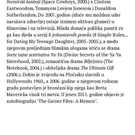
Svemirski kauboji
(Space Cowboys, 2000.) s Clintom
Eastwoodom, Tommyem Leejem Jonesom i Donaldom
Sutherlandom. Do 2007. godine (iduće mu moždani udar
narušava zdravlje) ostaje iznimno aktivan glumeći u
filmovima i na televiziji. Mlađa domaća publika pamtit će
ga kao djeda u seriji
8 jednostavnih pravila
(8 Simple Rules...
for Dating My Teenage Daughter, 2003.-2005.), a među
njegovim posljednjim filmskim ulogama ističu se drama
Svete tajne sestrinstva Ya-Ya
(Divine Secrets of the Ya-Ya
Sisterhood, 2002.), romantična drama
Bilježnica
(The
Notebook, 2004.) i obiteljska drama
The Ultimate Gift
(2006.). Dobio je zvijezdu na Pločniku slavnih u
Hollywoodu 1960., a 2006. godine u njegovom rodnom
gradu postavljen je brončani kip njega kao Breta
Mavericka visok tri metra. U jesen 2011. godine objavio je
autobiografiju "The Garner Files: A Memoir".