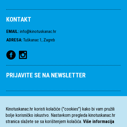
KONTAKT
EMAIL
:
info@kinotuskanac.hr
ADRESA
:
Tuškanac 1, Zagreb
PRIJAVITE SE NA NEWSLETTER
Kinotuskanac.hr koristi kolačiće ("cookies") kako bi vam pružili
bolje korisničko iskustvo. Nastavkom pregleda kinotuskanac.hr
stranica slažete se sa korištenjem kolačića.
Više informacija