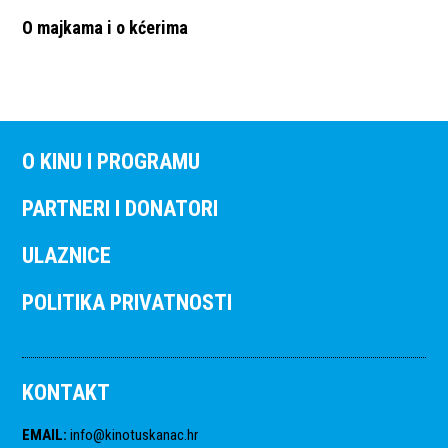
O majkama i o kćerima
O KINU I PROGRAMU
PARTNERI I DONATORI
ULAZNICE
POLITIKA PRIVATNOSTI
KONTAKT
EMAIL
:
info@kinotuskanac.hr