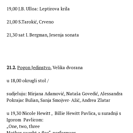
19,00 J.B. Ulloa: Leptirova krila
21,00 S.Tarokić, Crveno
21,30 sat I. Bergman, Jesenja sonata
21.2.
Pogon Jedinstvo
, Velika dvorana
u 18,00 okrugli stol /
sudjeluju: Mirjana Adamović, Nataša Govedić, Alessandra
Pokrajac Bulian, Sanja Smojver- Ažić, Andrea Zlatar
u 19,30 Nicole Hewitt , Billie Hewitt Pavlica, u suradnji s
Igorom Pavlicom:
„One, two, three
Mother caught a flee“, performans