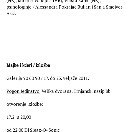
(HR), Mirjana Vodopija (HR), Vlasta Žanić (HR),
psihologinje / Alessandra Pokrajac Bulian i Sanja Smojver-
Ažić.
Majke i kćeri / izložba
Galerija 90 60 90 / 17. do 23. veljače 2011.
Pogon Jedinstvo
, Velika dvorana, Trnjanski nasip bb
otvorenje izložbe:
17.2. u 20,00
od 22,00 Dj Sleaz-O- Sonic