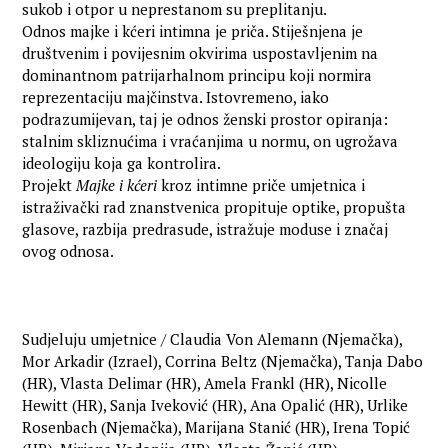
sukob i otpor u neprestanom su preplitanju.
Odnos majke i kćeri intimna je priča. Stiješnjena je
društvenim i povijesnim okvirima uspostavljenim na
dominantnom patrijarhalnom principu koji normira
reprezentaciju majčinstva. Istovremeno, iako
podrazumijevan, taj je odnos ženski prostor opiranja:
stalnim skliznućima i vraćanjima u normu, on ugrožava
ideologiju koja ga kontrolira.
Projekt
Majke i kćeri
kroz intimne priče umjetnica i
istraživački rad znanstvenica propituje optike, propušta
glasove, razbija predrasude, istražuje moduse i značaj
ovog odnosa.
Sudjeluju umjetnice / Claudia Von Alemann (Njemačka),
Mor Arkadir (Izrael), Corrina Beltz (Njemačka), Tanja Dabo
(HR), Vlasta Delimar (HR), Amela Frankl (HR), Nicolle
Hewitt (HR), Sanja Iveković (HR), Ana Opalić (HR), Urlike
Rosenbach (Njemačka), Marijana Stanić (HR), Irena Topić