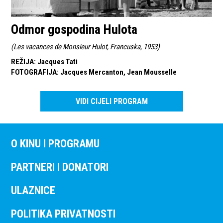
Odmor gospodina Hulota
(
Les vacances de Monsieur Hulot, Francuska, 1953
)
REŽIJA
:
Jacques Tati
FOTOGRAFIJA
:
Jacques Mercanton, Jean Mousselle
VIDI CIJELI PROGRAM
O KINU I PROGRAMU
PARTNERI I DONATORI
ULAZNICE
POLITIKA PRIVATNOSTI