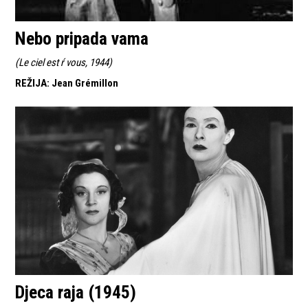
Nebo pripada vama
(
Le ciel est ŕ vous, 1944
)
REŽIJA
:
Jean Grémillon
Djeca raja (1945)