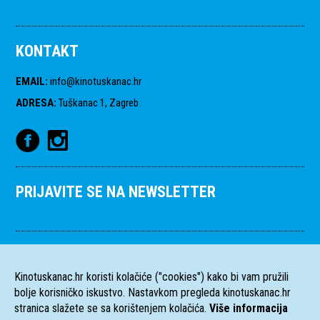
KONTAKT
EMAIL
:
info@kinotuskanac.hr
ADRESA
:
Tuškanac 1, Zagreb
PRIJAVITE SE NA NEWSLETTER
Kinotuskanac.hr koristi kolačiće ("cookies") kako bi vam pružili
bolje korisničko iskustvo. Nastavkom pregleda kinotuskanac.hr
stranica slažete se sa korištenjem kolačića.
Više informacija