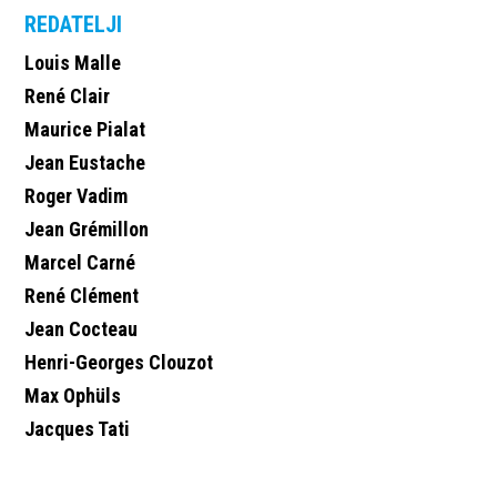
REDATELJI
Louis Malle
René Clair
Maurice Pialat
Jean Eustache
Roger Vadim
Jean Grémillon
Marcel Carné
René Clément
Jean Cocteau
Henri-Georges Clouzot
Max Ophüls
Jacques Tati