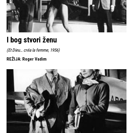
I bog stvori ženu
(
Et Dieu… créa la femme, 1956
)
REŽIJA
:
Roger Vadim