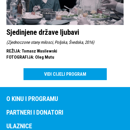
Sjedinjene države ljubavi
(
Zjednoczone stany milosci, Poljska, Švedska, 2016
)
REŽIJA
:
Tomasz Wasilewski
FOTOGRAFIJA
:
Oleg Mutu
VIDI CIJELI PROGRAM
O KINU I PROGRAMU
PARTNERI I DONATORI
ULAZNICE