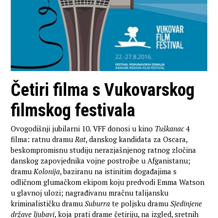
Četiri filma s Vukovarskog
filmskog festivala
Ovogodišnji jubilarni 10. VFF donosi u kino
Tuškanac
4
filma: ratnu dramu
Rat
, danskog kandidata za Oscara,
beskompromisnu studiju nerazjašnjenog ratnog zločina
danskog zapovjednika vojne postrojbe u Afganistanu;
dramu
Kolonija
, baziranu na istinitim događajima s
odličnom glumačkom ekipom koju predvodi Emma Watson
u glavnoj ulozi; nagrađivanu mračnu talijansku
kriminalističku dramu
Suburra
te poljsku dramu
Sjedinjene
države ljubavi
, koja prati drame četiriju, na izgled, sretnih