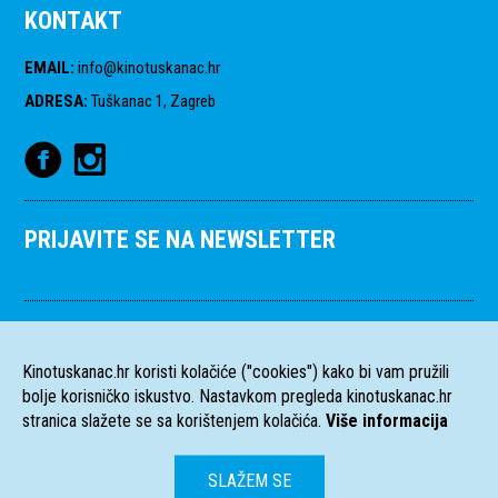
KONTAKT
EMAIL
:
info@kinotuskanac.hr
ADRESA
:
Tuškanac 1, Zagreb
PRIJAVITE SE NA NEWSLETTER
Kinotuskanac.hr koristi kolačiće ("cookies") kako bi vam pružili
bolje korisničko iskustvo. Nastavkom pregleda kinotuskanac.hr
stranica slažete se sa korištenjem kolačića.
Više informacija
SLAŽEM SE
HR
EN