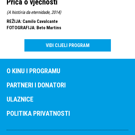
Priča o vječnosti
(
A história da eternidade, 2014
)
REŽIJA
:
Camilo Cavalcante
FOTOGRAFIJA
:
Beto Martins
VIDI CIJELI PROGRAM
O KINU I PROGRAMU
PARTNERI I DONATORI
ULAZNICE
POLITIKA PRIVATNOSTI