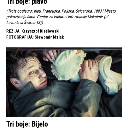
Tri boje: plavo
(
Trois couleurs: bleu, Francuska, Poljska, Švicarska, 1993 | Mjesto
prikazivanja filma: Centar za kulturu i informacije Maksimir (ul.
Lavoslava Švarca 18)
)
REŽIJA
:
Krzysztof Kieślowski
FOTOGRAFIJA
:
Slawomir Idziak
Tri boje: Bijelo