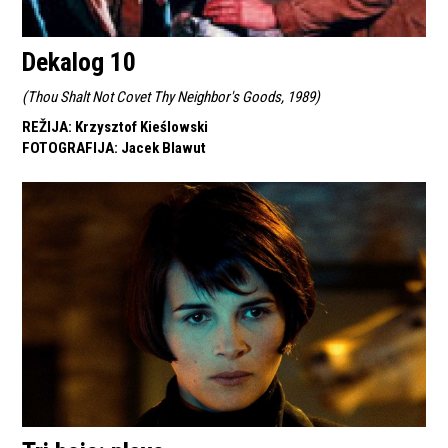
Dekalog 10
(
Thou Shalt Not Covet Thy Neighbor's Goods, 1989
)
REŽIJA
:
Krzysztof Kieślowski
FOTOGRAFIJA
:
Jacek Blawut