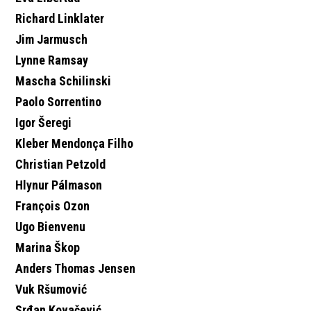
Richard Linklater
Jim Jarmusch
Lynne Ramsay
Mascha Schilinski
Paolo Sorrentino
Igor Šeregi
Kleber Mendonça Filho
Christian Petzold
Hlynur Pálmason
François Ozon
Ugo Bienvenu
Marina Škop
Anders Thomas Jensen
Vuk Ršumović
Srđan Kovačević