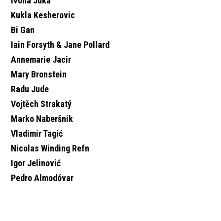
Ivona Juka
Kukla Kesherovic
Bi Gan
Iain Forsyth & Jane Pollard
Annemarie Jacir
Mary Bronstein
Radu Jude
Vojtěch Strakatý
Marko Naberšnik
Vladimir Tagić
Nicolas Winding Refn
Igor Jelinović
Pedro Almodóvar