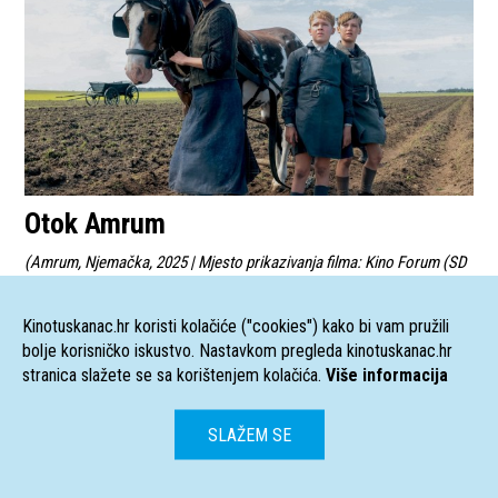
Otok Amrum
(
Amrum, Njemačka, 2025 | Mjesto prikazivanja filma: Kino Forum (SD
Stjepan Radić, Jarunska ul. 2)
)
REŽIJA
:
Fatih Akin
Kinotuskanac.hr koristi kolačiće ("cookies") kako bi vam pružili
FOTOGRAFIJA
:
Karl Walter Lindenlaub
bolje korisničko iskustvo. Nastavkom pregleda kinotuskanac.hr
stranica slažete se sa korištenjem kolačića.
Više informacija
SLAŽEM SE