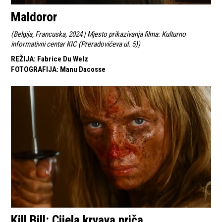
Maldoror
(
Belgija, Francuska, 2024 | Mjesto prikazivanja filma: Kulturno
informativni centar KIC (Preradovićeva ul. 5)
)
REŽIJA
:
Fabrice Du Welz
FOTOGRAFIJA
:
Manu Dacosse
Kill Bill: Cijela krvava priča