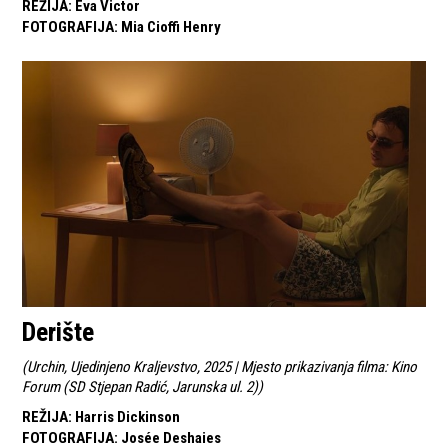
REŽIJA
:
Eva Victor
FOTOGRAFIJA
:
Mia Cioffi Henry
Derište
(
Urchin, Ujedinjeno Kraljevstvo, 2025 | Mjesto prikazivanja filma: Kino
Forum (SD Stjepan Radić, Jarunska ul. 2)
)
REŽIJA
:
Harris Dickinson
FOTOGRAFIJA
:
Josée Deshaies