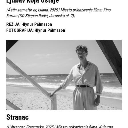
Ljubav koja ostaje
(
Ástin sem eftir er, Island, 2025 | Mjesto prikazivanja filma: Kino
Forum (SD Stjepan Radić, Jarunska ul. 2)
)
REŽIJA
:
Hlynur Pálmason
FOTOGRAFIJA
:
Hlynur Pálmason
Stranac
(
L'étranger, Francuska, 2025 | Mjesto prikazivanja filma: Kulturno