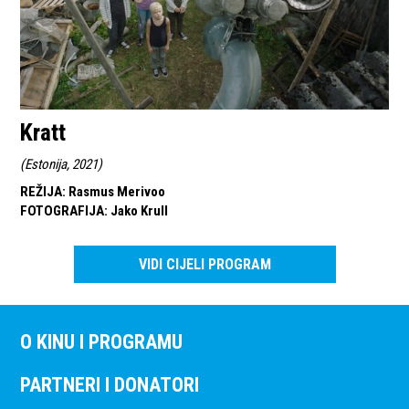
Kratt
(
Estonija, 2021
)
REŽIJA
:
Rasmus Merivoo
FOTOGRAFIJA
:
Jako Krull
VIDI CIJELI PROGRAM
O KINU I PROGRAMU
PARTNERI I DONATORI