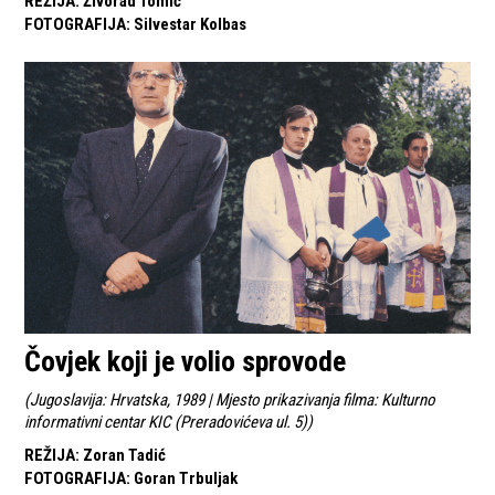
REŽIJA
:
Živorad Tomić
FOTOGRAFIJA
:
Silvestar Kolbas
Čovjek koji je volio sprovode
(
Jugoslavija: Hrvatska, 1989 | Mjesto prikazivanja filma: Kulturno
informativni centar KIC (Preradovićeva ul. 5)
)
REŽIJA
:
Zoran Tadić
FOTOGRAFIJA
:
Goran Trbuljak