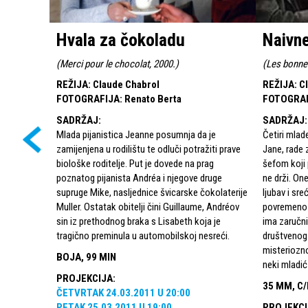
Hvala za čokoladu
Naivne
(
Merci pour le chocolat, 2000.
)
(
Les bonne
REŽIJA
:
Claude Chabrol
REŽIJA
:
C
FOTOGRAFIJA
:
Renato Berta
FOTOGRA
SADRŽAJ
:
SADRŽAJ
:
Mlada pijanistica Jeanne posumnja da je
Četiri mlade
zamijenjena u rodilištu te odluči potražiti prave
Jane, rade
biološke roditelje. Put je dovede na prag
šefom koji 
poznatog pijanista Andréa i njegove druge
ne drži. On
supruge Mike, nasljednice švicarske čokolaterije
ljubav i sr
Muller. Ostatak obitelji čini Guillaume, Andréov
povremeno s
sin iz prethodnog braka s Lisabeth koja je
ima zaručnik
tragično preminula u automobilskoj nesreći.
društvenog 
misteriozno
BOJA, 99 MIN
neki mladić
PROJEKCIJA
:
35 MM, C/
ČETVRTAK
24.03.2011
U
20:00
PETAK
25.03.2011
U
19:00
PROJEKCI