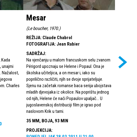
Mesar
Neka z
(
Le boucher, 1970.
)
(
Que la bę
REŽIJA
:
Claude Chabrol
REŽIJA
:
C
FOTOGRAFIJA
:
Jean Rabier
FOTOGRA
SADRŽAJ
:
SADRŽAJ
..Kada
Na vjenčanju u malom francuskom selu zvanom
Charlesu T
, unajmi
Périgord upoznaju se Helene i Popaul. Ona je
nesreći a 
n. Nažalost,
školska učiteljica, a on mesar i, iako su
pronađe, C
 njegova
poprilično različiti, njih se dvoje sprijateljuje.
u Pariz. T
om. Charles
Sjenu na začetak romanse baca serija ubojstava
svjedokinj
mladih djevojaka iz okolice. Na poprištu jednog
ljubavnu ve
od njih, Helene će naći Popaulov upaljač... U
šurjakinja
jugoslavenskoj distribuciji film je igrao pod
Decourta. C
naslovom Krik u tami.
Paulovim s
35 MM, BOJA, 93 MIN
BOJA, 11
0
PROJEKCIJA
:
PROJEKC
PONEDJELJAK
28.03.2011
U
21:00
UTORAK