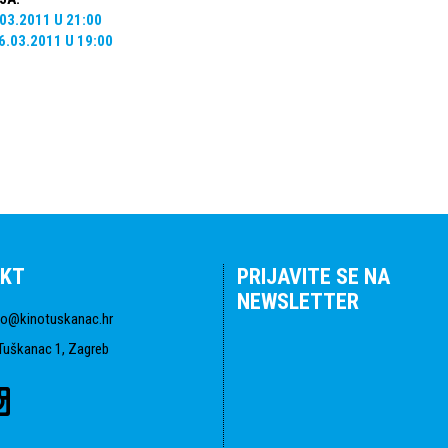
.03.2011
U
21:00
6.03.2011
U
19:00
KT
PRIJAVITE SE NA
NEWSLETTER
fo@kinotuskanac.hr
Tuškanac 1, Zagreb