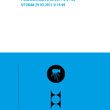
UTORAK
29.03.2011
U
19:00
ČETVRTA