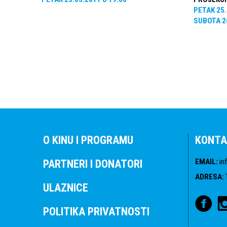
PETAK
25
SUBOTA
2
O KINU I PROGRAMU
KONTA
EMAIL
:
in
PARTNERI I DONATORI
ADRESA
:
ULAZNICE
POLITIKA PRIVATNOSTI