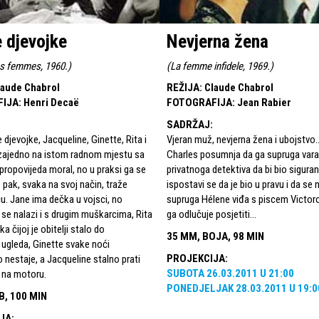
 djevojke
Nevjerna žena
s femmes, 1960.
)
(
La femme infidele, 1969.
)
laude Chabrol
REŽIJA
:
Claude Chabrol
FIJA
:
Henri Decaë
FOTOGRAFIJA
:
Jean Rabier
SADRŽAJ
:
 djevojke, Jacqueline, Ginette, Rita i
Vjeran muž, nevjerna žena i ubojstvo.
 zajedno na istom radnom mjestu sa
Charles posumnja da ga supruga vara
propovijeda moral, no u praksi ga se
privatnoga detektiva da bi bio sigura
e pak, svaka na svoj način, traže
ispostavi se da je bio u pravu i da se
eću. Jane ima dečka u vojsci, no
supruga Hélene viđa s piscem Victor
e nalazi i s drugim muškarcima, Rita
ga odlučuje posjetiti…
a čijoj je obitelji stalo do
35 MM, BOJA, 98 MIN
ugleda, Ginette svake noći
PROJEKCIJA
:
 nestaje, a Jacqueline stalno prati
SUBOTA
26.03.2011
U
21:00
 na motoru.
PONEDJELJAK
28.03.2011
U
19:0
B, 100 MIN
JA
: