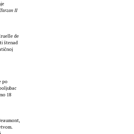
nje
Tarzan II
ruelle de
ti štenad
atičnoj
e po
poljubac
amo 18
 Beaumont,
etvom.
i