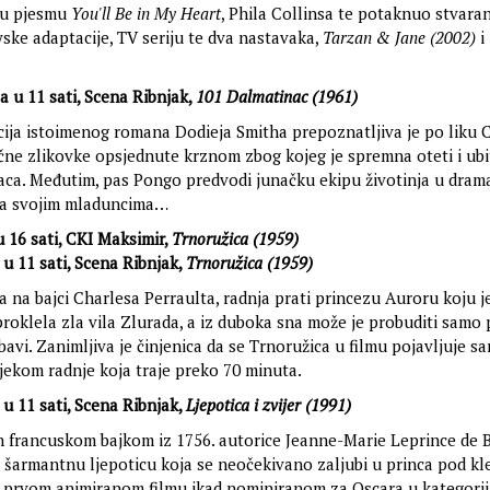
nu pjesmu
You'll Be in My Heart
, Phila Collinsa te potaknuo stvara
ske adaptacije, TV seriju te dva nastavaka,
Tarzan & Jane (2002)
i
ja u 11 sati, Scena Ribnjak,
101 Dalmatinac (1961)
ija istoimenog romana Dodieja Smitha prepoznatljiva je po liku C
ične zlikovke opsjednute krznom zbog kojeg je spremna oteti i ubi
aca. Međutim, pas Pongo predvodi junačku ekipu životinja u dram
za svojim mladuncima…
 u 16 sati, CKI Maksimir,
Trnoružica (1959)
a u 11 sati, Scena Ribnjak,
Trnoružica (1959)
 na bajci Charlesa Perraulta, radnja prati princezu Auroru koju j
roklela zla vila Zlurada, a iz duboka sna može je probuditi samo 
bavi. Zanimljiva je činjenica da se Trnoružica u filmu pojavljuje s
jekom radnje koja traje preko 70 minuta.
a u 11 sati, Scena Ribnjak,
Ljepotica i zvijer (1991)
an francuskom bajkom iz 1756. autorice Jeanne-Marie Leprince de
i šarmantnu ljepoticu koja se neočekivano zaljubi u princa pod kl
 o prvom animiranom filmu ikad nominiranom za Oscara u kategorij