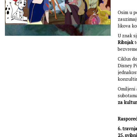
Osim u po
zauzimaju
likova koj
U znak sj
Ribnjak
t
bezvreme
Ciklus d
Disney Pi
jednakost
konzultira
Omiljeni 
subotam
za kultur
Raspored
6. travnj
25. svibn