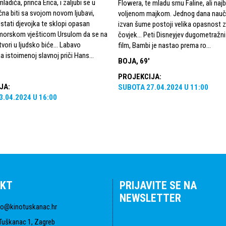
ladića, princa Erica, i zaljubi se u
Flowera, te mladu srnu Faline, ali najb
čna biti sa svojom novom ljubavi,
voljenom majkom. Jednog dana nauči
postati djevojka te sklopi opasan
izvan šume postoji velika opasnost 
morskom vješticom Ursulom da se na
čovjek… Peti Disneyjev dugometražni
etvori u ljudsko biće… Labavo
film, Bambi je nastao prema ro...
a istoimenoj slavnoj priči Hans...
BOJA, 69'
PROJEKCIJA
:
JA
:
SUBOTA
27.04.2024
U
11:00
3.04.2024
U
16:00
KT
PRIJAVITE SE NA
NEWSLETTER
fo@kinotuskanac.hr
Tuškanac 1, Zagreb