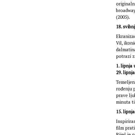
original
broadway
(2005).
18. svibn
Ekranizac
Vil, ikon
dalmatin
potrazi 
1. lipnja
29. lipnj
Temeljena
rođenju p
prave lju
minuta ti
15. lipnj
Inspirir
film prat
Riječ je