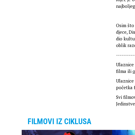
najbolje
Osim što 
djece, Di
dio kultu
oblik raz
----------
Ulaznice 
filma ili
o
Ulaznice 
početka f
Svi filmo
Jedinstve
FILMOVI IZ CIKLUSA