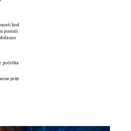
dnosti kod
m postali
obilazan
je početka
mena prije