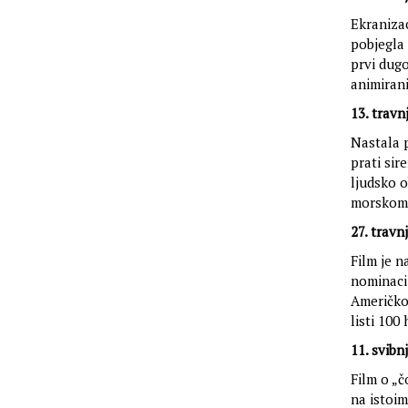
Ekranizac
pobjegla
prvi dugo
animirani
13. travn
Nastala p
prati sir
ljudsko o
morskom d
27. travn
Film je n
nominacij
Američkog
listi 100
11. svibn
Film o „č
na istoim