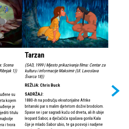
Tarzan
101 D
a: Scena
(
SAD, 1999 | Mjesto prikazivanja filma: Centar za
(
One Hundr
Ribnjak 1)
)
kulturu i informacije Maksimir (Ul. Lavoslava
Mjesto pri
Švarca 18)
)
mladih Rib
REŽIJA
:
Chris Buck
REŽIJA
:
W
SADRŽAJ
:
SADRŽAJ
zbuđene su
1880-ih na području ekvatorijalne Afrike
London, 19
neta kojem
britanski par s malim djetetom doživi brodolom.
kao samac 
uđenje je
Spase se i par sagradi kuću od drveta, ali ih ubije
psom dalm
editi titulu
leopard Sabor, a dječačića spašava gorila Kala
zaključi d
najbolje
čije je mlado Sabor ubio, te ga posvoji i nadjene
on sam, te
ra i tvora