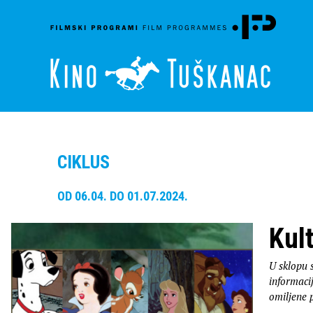
CIKLUS
OD 06.04. DO 01.07.2024.
Kul
U sklopu s
informaci
omiljene 