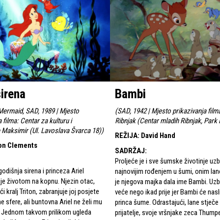
irena
Bambi
 Mermaid, SAD, 1989 | Mjesto
(
SAD, 1942 | Mjesto prikazivanja film
 filma: Centar za kulturu i
Ribnjak (Centar mladih Ribnjak, Park 
 Maksimir (Ul. Lavoslava Švarca 18)
)
REŽIJA
:
David Hand
on Clements
SADRŽAJ
:
Proljeće je i sve šumske životinje u
dišnja sirena i princeza Ariel
najnovijim rođenjem u šumi, onim la
 je životom na kopnu. Njezin otac,
je njegova majka dala ime Bambi. Uzb
ći kralj Triton, zabranjuje joj posjete
veće nego ikad prije jer Bambi će naslij
e sfere, ali buntovna Ariel ne želi mu
princa šume. Odrastajući, lane stječe 
. Jednom takvom prilikom ugleda
prijatelje, svoje vršnjake zeca Thumpe