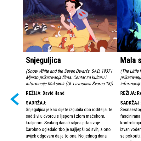
Snjeguljica
Mala s
(
Snow White and the Seven Dwarfs, SAD, 1937 |
(
The Little
Mjesto prikazivanja filma: Centar za kulturu i
prikazivanja
informacije Maksimir (Ul. Lavoslava Švarca 18)
)
informacije
REŽIJA
:
David Hand
REŽIJA
:
R
SADRŽAJ
:
SADRŽAJ
:
Snjeguljica je kao dijete izgubila oba roditelja, te
Šesnaestogo
sad živi u dvorcu s lijepom i zlom maćehom,
fascinirana
kraljicom. Svakog dana kraljica pita svoje
kontroliraju
čarobno ogledalo tko je najljepši od svih, a ono
izvan voden
uvijek odgovara da je to ona. No jednog dana
se pokoriti