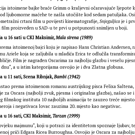
ija istoimene bajke braće Grimm o kraljevni očaravajuće ljepote k
 od ljubomorne maćehe te našla utočište kod sedam patuljaka. Osi
metražni crtani film u povijesti kinematografije,
Snjeguljica
je i prv
 film proizveden u SAD-u te prvi u potpunosti snimljen u boji.
ja u 16 sati u CKI Maksimir,
Mala sirena (1989)
rema istoimenoj bajci koju je napisao Hans Christian Andersen, r
enu Ariele koja se zaljubila u mladića Erica te odlučila transformira
bličje. Film je nagrađen Oscarima za najbolju glazbu i veselu pje
nu“, a u istim kategorijama osvojio je i dva Zlatna globusa.
ja u 11 sati, Scena Ribnjak,
Bambi (1942)
astao prema istoimenom romanu austrijskog pisca Felixa Saltena, 
e za Oscara (najbolji zvuk, pjesma i originalna glazba), našao se i 
 filmskog instituta 10 najboljih animacija te zauzeo treće mjesto
 heroja i negativaca lovac zauzima 20. mjesto kao negativac.
ja u 16 sati, CKI Maksimir,
Tarzan (1999)
ovjeku majmunu“, koji u potrazi za identitetom spoznaje ljubav, t
enoj priči Edgara Ricea Burroughsa. Osvojio je Oscara za najbolju