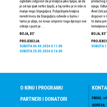
ogledalo odgovori da je kraljica jako lijepa, ali da
privlačnog m
je od nje ipak netko ljepši, a taj netko je ni više ni
njega. Odlu
manje nego Snjeguljica. Pobješnjela kraljica
Ariel želi 
neredi lovcu da Snjeguljicu odvede u šumu i
dogovor s 
tamo je ubije, no lovac umjesto toga djevojci sve
tri dana pr
otkrije i pusti je ...
temeljena n
BOJA, 83'
BOJA, 83'
PROJEKCIJA
:
PROJEKCI
SUBOTA
06.04.2024
U
11:00
SUBOTA
1
SUBOTA
25.05.2024
U
16:00
O KINU I PROGRAMU
KONTA
EMAIL
:
in
PARTNERI I DONATORI
ADRESA
: