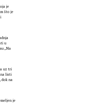
oja je
m što je
i
adnja
ti u
smu „Na
a uz tri
na listi
, dok na
emeljen je