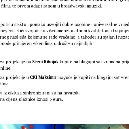
g filma te prvom adaptiranom u broadwayski mjuzikl.
potiču maštu i pomažu usvojiti dobre osobine i univerzalne vrije
sneyevi crtići svojom su višedimenzionalnom kvalitetom i trajanje
rnog nasljeđa kojemu se rado vraćamo, a također su sjajan i neza
onode primjeren vikendima u društvu najmilijih!
-
za projekcije na
Sceni Ribnjak
kupite na blagajni sat vremena pri
nline
.
za projekcije u
CKI Maksimir
moguće je kupiti na blagajni sat vre
ilma.
vi iz ciklusa sinkronizirani su na hrvatski.
na cijena ulaznice iznosi 3 eura.