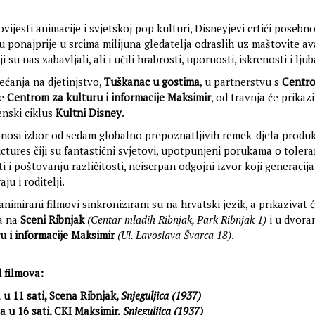
vijesti animacije i svjetskoj pop kulturi, Disneyjevi crtići posebn
 ponajprije u srcima milijuna gledatelja odraslih uz maštovite a
i su nas zabavljali, ali i učili hrabrosti, upornosti, iskrenosti i ljub
ećanja na djetinjstvo,
Tuškanac u gostima
, u partnerstvu s
Centr
e
Centrom za kulturu i informacije Maksimir
, od travnja će prikazi
nski ciklus
Kultni Disney
.
onosi izbor od sedam globalno prepoznatljivih remek-djela produk
ctures čiji su fantastični svjetovi, upotpunjeni porukama o toleran
i i poštovanju različitosti, neiscrpan odgojni izvor koji generaci
ju i roditelji.
animirani filmovi sinkronizirani su na hrvatski jezik, a prikazivat 
a na
Sceni Ribnjak
(Centar mladih Ribnjak, Park Ribnjak 1)
i u dvora
u i informacije Maksimir
(Ul. Lavoslava Švarca 18)
.
 filmova:
a u 11 sati, Scena Ribnjak,
Snjeguljica (1937)
ja u 16 sati, CKI Maksimir,
Snjeguljica (1937)