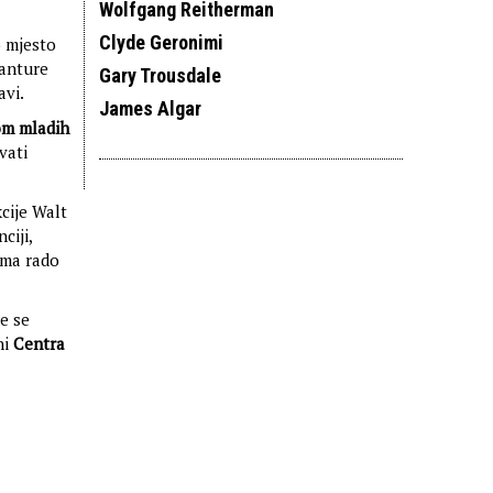
Wolfgang Reitherman
Clyde Geronimi
o mjesto
vanture
Gary Trousdale
avi.
James Algar
om mladih
vati
cije Walt
ciji,
jama rado
će se
ni
Centra