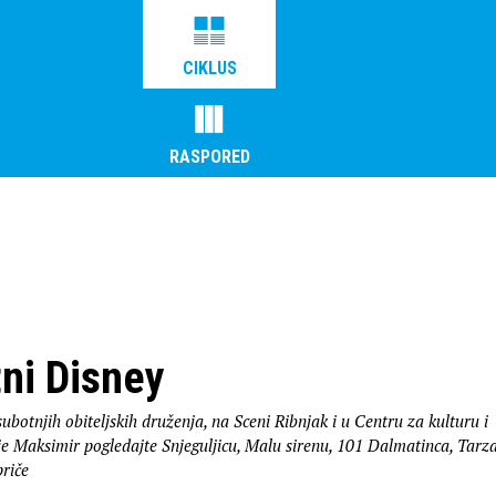
CIKLUS
RASPORED
tni Disney
ubotnjih obiteljskih druženja, na Sceni Ribnjak i u Centru za kulturu i
je Maksimir pogledajte Snjeguljicu, Malu sirenu, 101 Dalmatinca, Tarz
priče