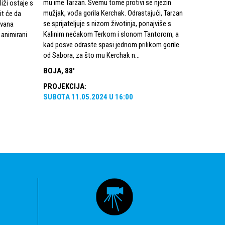
mu ime Tarzan. Svemu tome protivi se njezin
upoznali s
liži ostaje s
mužjak, vođa gorila Kerchak. Odrastajući, Tarzan
dalmatinsk
t će da
se sprijateljuje s nizom životinja, ponajviše s
zaljube se 
zvana
Kalinim nećakom Terkom i slonom Tantorom, a
zajedno us
 animirani
kad posve odraste spasi jednom prilikom gorile
parka. Per
od Sabora, za što mu Kerchak n...
za to sazn
školska ...
BOJA, 88'
BOJA, 79
PROJEKCIJA
:
SUBOTA
11.05.2024
U
16:00
PROJEKC
SUBOTA