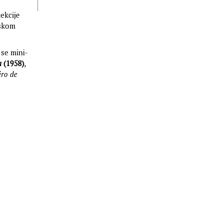
ekcije
vskom
 se mini-
a
(1958)
,
ro de