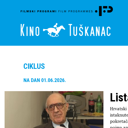
CIKLUS
NA DAN 01.06.2026.
Lis
Hrvatski 
istaknute
pokretača
pojma ant