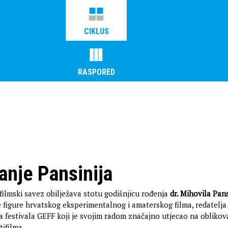
CIKLUS
RASPORED
tanje Pansinija
filmski savez obilježava stotu godišnjicu rođenja
dr. Mihovila Pans
 figure hrvatskog eksperimentalnog i amaterskog filma, redatelja 
 festivala GEFF koji je svojim radom značajno utjecao na oblikov
ifilma.