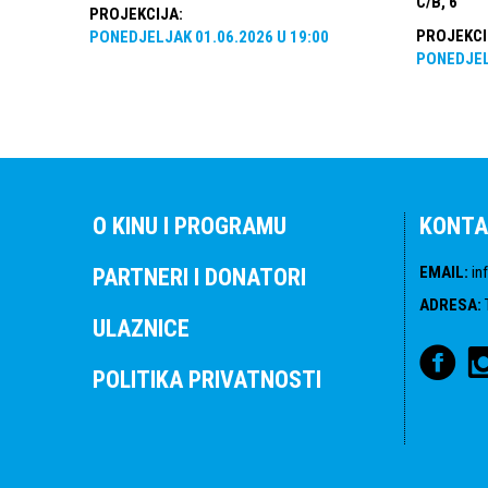
C/B, 6'
PROJEKCIJA
:
PROJEKCI
PONEDJELJAK
01.06.2026
U
19:00
PONEDJE
O KINU I PROGRAMU
KONTA
EMAIL
:
in
PARTNERI I DONATORI
ADRESA
:
ULAZNICE
POLITIKA PRIVATNOSTI