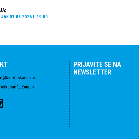
JA
:
LJAK
01.06.2026
U
19:00
KT
PRIJAVITE SE NA
NEWSLETTER
fo@kinotuskanac.hr
Tuškanac 1, Zagreb