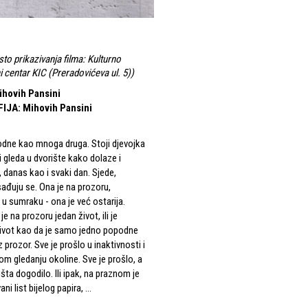
sto prikazivanja filma: Kulturno
i centar KIC (Preradovićeva ul. 5)
)
ihovih Pansini
FIJA
:
Mihovih Pansini
dne kao mnoga druga. Stoji djevojka
i gleda u dvorište kako dolaze i
, danas kao i svaki dan. Sjede,
sađuju se. Ona je na prozoru,
 u sumraku - ona je već ostarija.
je na prozoru jedan život, ili je
život kao da je samo jedno popodne
 prozor. Sve je prošlo u inaktivnosti i
om gledanju okoline. Sve je prošlo, a
išta dogodilo. Ili ipak, na praznom je
ni list bijelog papira, ...