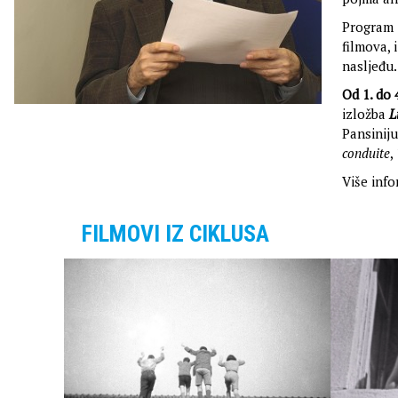
Program
filmova,
nasljeđu.
Od 1. do 
izložba
L
Pansiniju
conduite
,
Više inf
FILMOVI IZ CIKLUSA