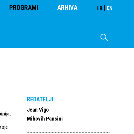
PROGRAMI
ARHIVA
|
HR
EN
REDATELJI
Jean Vigo
inija
,
Mihovih Pansini
i
anje