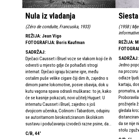
Nula iz vladanja
Siesta
(
Zéro de conduite, Francuska, 1933
)
(
1958 | Mje
informativn
REŽIJA
:
Jean Vigo
REŽIJA
:
M
FOTOGRAFIJA
:
Boris Kaufman
FOTOGRA
SADRŽAJ
:
SADRŽAJ
:
Dječaci Causset i Bruel voze se vlakom koji će ih
Jedno popo
odvesti u mjesto gdje će pohađati strogi
na prozoru 
internat. Dječaci igraju bizarne igre, među
odlaze ljudi
ostalim puše velike cigare čiji dim ih, zajedno s
kartaju, do
dimom parne lokomotive, posve obavija, dok u
promatra, a
kutu vagona spava odrasli muškarac: to je, kako
Proboravila 
će se kasnije pokazati, novi učitelj Huguet. U
proživjela 
internatu Causset i Bruel, zajedno s još
gledala kroz
dvojicom učenika, Colinom i Tabardom, odupiru
distanciran
se autoritarnom birokratiziranom školskom
da se nije n
sustavu i podučavanju izvodeći razne psine, da...
stolu zgužva
C/B, 44'