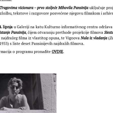
Tragovima vizionara – prvo stoljeće Mihovila Pansinija
uključuje proj
 izložbu, tekstove i razgovore posvećene njegovu filmskom i arhi
4. lipnja
u Galeriji na katu Kulturno informativnog centra održava
istanje Pansinija
, čijem otvaranju prethode projekcije filmova
Siest
 najdražeg filma iz vlastitog opusa, te Vigoova
Nula iz vladanja
(
Zé
 1933) s liste deset Pansinijevih najdražih filmova.
ormacija o programu pronađite
OVDJE
.