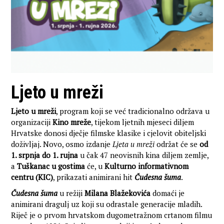
Ljeto u mreži
Ljeto u mreži
, program koji se već tradicionalno održava u
organizaciji
Kino mreže
, tijekom ljetnih mjeseci diljem
Hrvatske donosi dječje filmske klasike i cjelovit obiteljski
doživljaj. Novo, osmo izdanje
Ljeta u mreži
održat će se
od
1. srpnja do 1. rujna
u čak 47 neovisnih kina diljem zemlje,
a
Tuškanac u gostima
će, u
Kulturno informativnom
centru (KIC)
, prikazati animirani hit
Čudesna šuma
.
Čudesna šuma
u režiji
Milana Blažekovića
domaći je
animirani dragulj uz koji su odrastale generacije mladih.
Riječ je o prvom hrvatskom dugometražnom crtanom filmu