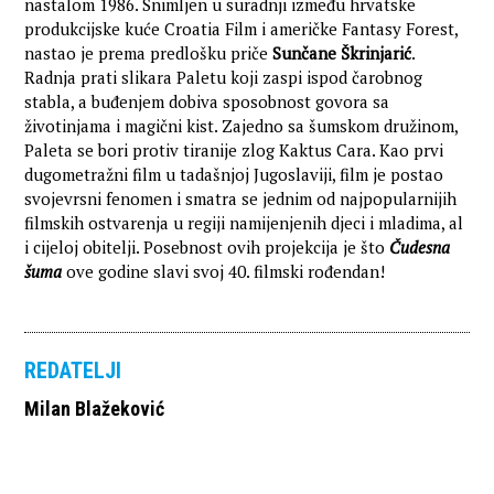
nastalom 1986. Snimljen u suradnji između hrvatske
produkcijske kuće Croatia Film i američke Fantasy Forest,
nastao je prema predlošku priče
Sunčane Škrinjarić
.
Radnja prati slikara Paletu koji zaspi ispod čarobnog
stabla, a buđenjem dobiva sposobnost govora sa
životinjama i magični kist. Zajedno sa šumskom družinom,
Paleta se bori protiv tiranije zlog Kaktus Cara. Kao prvi
dugometražni film u tadašnjoj Jugoslaviji, film je postao
svojevrsni fenomen i smatra se jednim od najpopularnijih
filmskih ostvarenja u regiji namijenjenih djeci i mladima, al
i cijeloj obitelji. Posebnost ovih projekcija je što
Čudesna
šuma
ove godine slavi svoj 40. filmski rođendan!
REDATELJI
Milan Blažeković