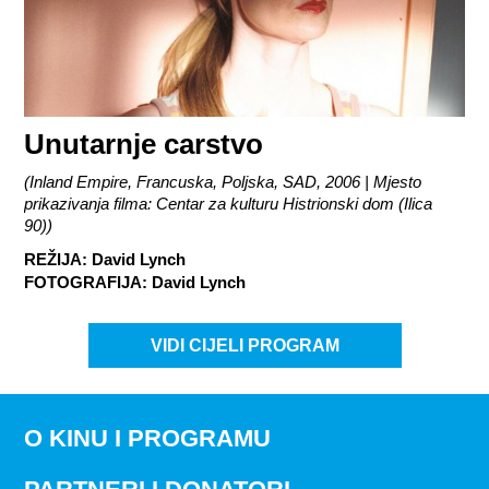
Unutarnje carstvo
(
Inland Empire, Francuska, Poljska, SAD, 2006 | Mjesto
prikazivanja filma: Centar za kulturu Histrionski dom (Ilica
90)
)
REŽIJA
:
David Lynch
FOTOGRAFIJA
:
David Lynch
VIDI CIJELI PROGRAM
O KINU I PROGRAMU