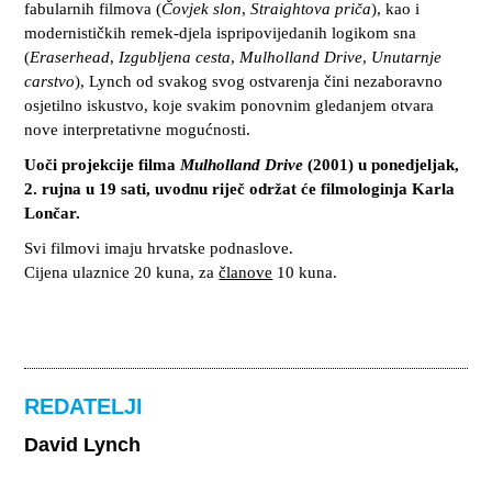
fabularnih filmova (
Čovjek slon
,
Straightova priča
), kao i
modernističkih remek-djela ispripovijedanih logikom sna
(
Eraserhead
,
Izgubljena cesta
,
Mulholland Drive
,
Unutarnje
carstvo
), Lynch od svakog svog ostvarenja čini nezaboravno
osjetilno iskustvo, koje svakim ponovnim gledanjem otvara
nove interpretativne mogućnosti.
Uoči projekcije filma
Mulholland Drive
(2001) u ponedjeljak,
2. rujna u 19 sati, uvodnu riječ održat će filmologinja Karla
Lončar.
Svi filmovi imaju hrvatske podnaslove.
Cijena ulaznice 20 kuna, za
članove
10 kuna.
REDATELJI
David Lynch