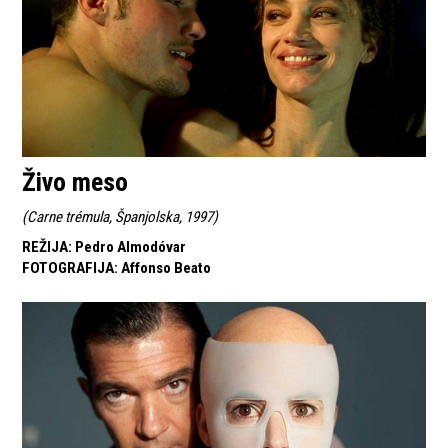
Živo meso
(
Carne trémula, Španjolska, 1997
)
REŽIJA
:
Pedro Almodóvar
FOTOGRAFIJA
:
Affonso Beato