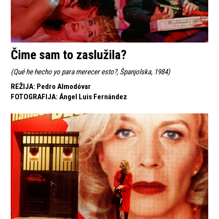
Čime sam to zaslužila?
(
Qué he hecho yo para merecer esto?, Španjolska, 1984
)
REŽIJA
:
Pedro Almodóvar
FOTOGRAFIJA
:
Ángel Luis Fernández