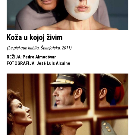
Koža u kojoj živim
(
La piel que habito, Španjolska, 2011
)
REŽIJA
:
Pedro Almodóvar
FOTOGRAFIJA
:
José Luis Alcaine