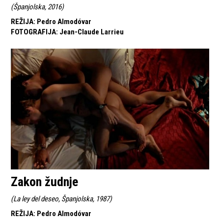
(
Španjolska, 2016
)
REŽIJA
:
Pedro Almodóvar
FOTOGRAFIJA
:
Jean-Claude Larrieu
Zakon žudnje
(
La ley del deseo, Španjolska, 1987
)
REŽIJA
:
Pedro Almodóvar