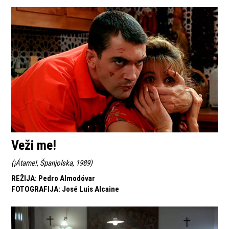
Veži me!
(
¡Átame!, Španjolska, 1989
)
REŽIJA
:
Pedro Almodóvar
FOTOGRAFIJA
:
José Luis Alcaine