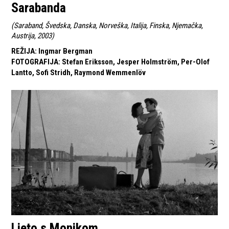
Sarabanda
(
Saraband, Švedska, Danska, Norveška, Italija, Finska, Njemačka,
Austrija, 2003
)
REŽIJA
:
Ingmar Bergman
FOTOGRAFIJA
:
Stefan Eriksson, Jesper Holmström, Per-Olof
Lantto, Sofi Stridh, Raymond Wemmenlöv
Ljeto s Monikom