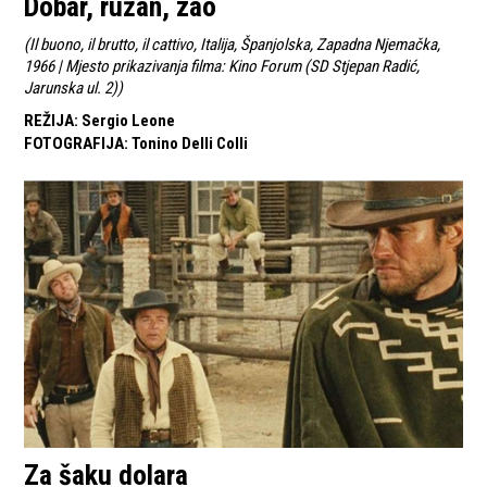
Dobar, ružan, zao
(
Il buono, il brutto, il cattivo, Italija, Španjolska, Zapadna Njemačka,
1966 | Mjesto prikazivanja filma: Kino Forum (SD Stjepan Radić,
Jarunska ul. 2)
)
REŽIJA
:
Sergio Leone
FOTOGRAFIJA
:
Tonino Delli Colli
Za šaku dolara