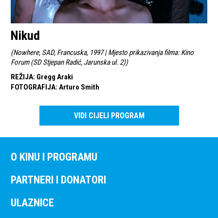
Nikud
(
Nowhere, SAD, Francuska, 1997 | Mjesto prikazivanja filma: Kino
Forum (SD Stjepan Radić, Jarunska ul. 2)
)
REŽIJA
:
Gregg Araki
FOTOGRAFIJA
:
Arturo Smith
VIDI CIJELI PROGRAM
O KINU I PROGRAMU
PARTNERI I DONATORI
ULAZNICE