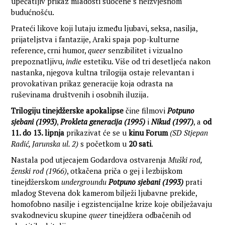
upečatljiv prikaz mladosti suočene s neizvjesnom
budućnošću.
Prateći likove koji lutaju između ljubavi, seksa, nasilja,
prijateljstva i fantazije, Araki spaja pop-kulturne
reference, crni humor,
queer
senzibilitet i vizualno
prepoznatljivu,
indie
estetiku. Više od tri desetljeća nakon
nastanka, njegova kultna trilogija ostaje relevantan i
provokativan prikaz generacije koja odrasta na
ruševinama društvenih i osobnih iluzija.
Trilogiju tinejdžerske apokalipse
čine filmovi
Potpuno
sjebani (1993)
,
Prokleta generacija (1995)
i
Nikud (1997)
, a
od
11. do 13. lipnja
prikazivat će se u
kinu Forum
(SD Stjepan
Radić, Jarunska ul. 2)
s početkom u
20 sati
.
Nastala pod utjecajem Godardova ostvarenja
Muški rod,
ženski rod (1966)
, otkačena priča o gej i lezbijskom
tinejdžerskom
undergroundu
Potpuno sjebani (1993)
prati
mladog Stevena dok kamerom bilježi ljubavne prekide,
homofobno nasilje i egzistencijalne krize koje obilježavaju
svakodnevicu skupine
queer
tinejdžera odbačenih od