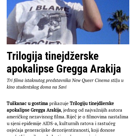
Trilogija tinejdžerske
apokalipse Gregga Arakija
Tri filma istaknutog predstavnika New Queer Cinema stižu u
kino studentskog doma na Savi
Tuškanac u gostima
prikazuje
Trilogiju tinejdžerske
apokalipse Gregga Arakija
, jednog od najvažnijih autora
američkog nezavisnog filma. Riječ je o filmovima nastalima
u sjeni epidemije AIDS-a, kulturnih ratova i rastućeg
osjećaja generacijske dezorijentiranosti, koji donose